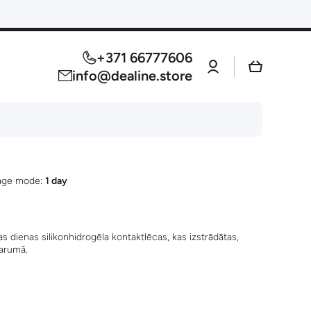
+371 66777606
Log
Cart
in
info@dealine.store
age mode:
1 day
dienas silikonhidrogēla kontaktlēcas, kas izstrādātas,
garumā.