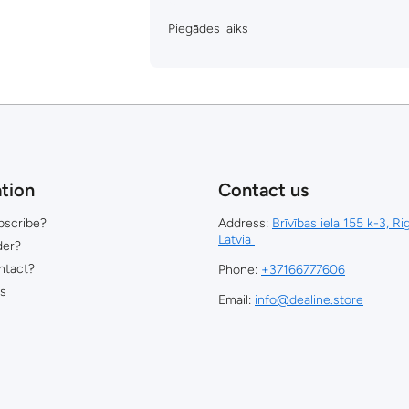
Piegādes laiks
tion
Contact us
bscribe?
Address:
Brīvības iela 155 k-3, R
Latvia
der?
ntact?
Phone:
+37166777606
ns
Email:
info@dealine.store