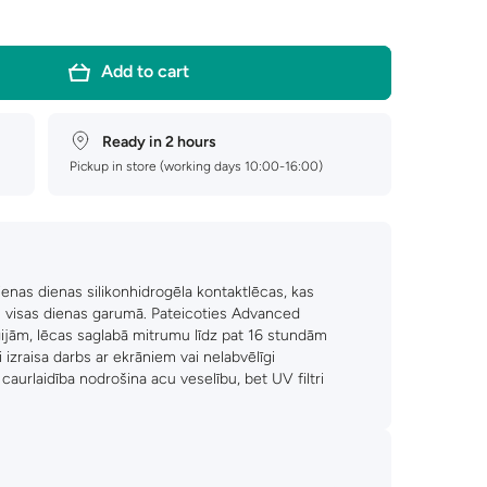
Add to cart
Ready in 2 hours
Pickup in store (working days 10:00-16:00)
as dienas silikonhidrogēla kontaktlēcas, kas
tu visas dienas garumā. Pateicoties Advanced
jām, lēcas saglabā mitrumu līdz pat 16 stundām
izraisa darbs ar ekrāniem vai nelabvēlīgi
caurlaidība nodrošina acu veselību, bet UV filtri