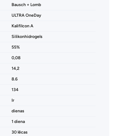
Bausch + Lomb
ULTRA OneDay
Kalifilcon A
Silikonhidrogels
55%
0,08
14,2
8.6
134
Ir
dienas
1 diena
30 lēcas