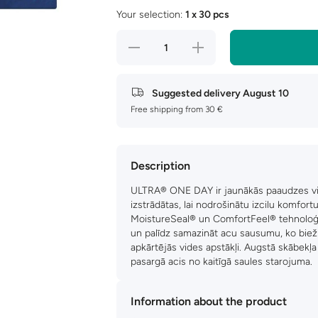
Your selection:
1 x 30 pcs
Decrease
Increase
quantity
quantity
for
for
ULTRA
ULTRA
OneDay
OneDay
Suggested delivery
August 10
Free shipping from 30 €
Description
ULTRA® ONE DAY ir jaunākās paaudzes vien
izstrādātas, lai nodrošinātu izcilu komfor
MoistureSeal® un ComfortFeel® tehnoloģi
un palīdz samazināt acu sausumu, ko bieži 
apkārtējās vides apstākļi. Augstā skābekļa 
pasargā acis no kaitīgā saules starojuma.
Information about the product