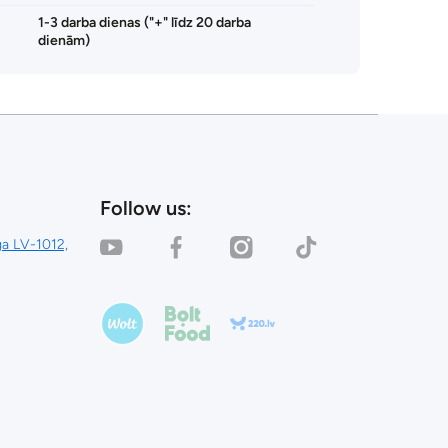
1-3 darba dienas ("+" līdz 20 darba
dienām)
Follow us:
youtubecom/channel/UC_0AFQU6kvlRNcP3KYPvSpg
facebookcom/dealinestore/
instagramcom/dealinestore/
tiktokcom/@dealinestor
iga LV-1012,
woltcom/lv/lva/riga/venue/dealinestore
foodbolteu/en/3-riga/p/112011-
220lv/lv/veikals/dealine-
dealinestore/
store
salidzinilv/veikals/dealin