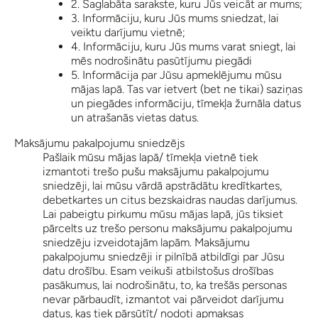
2. Saglabāta sarakste, kuru Jūs veicāt ar mums;
3. Informāciju, kuru Jūs mums sniedzat, lai
veiktu darījumu vietnē;
4. Informāciju, kuru Jūs mums varat sniegt, lai
mēs nodrošinātu pasūtījumu piegādi
5. Informācija par Jūsu apmeklējumu mūsu
mājas lapā. Tas var ietvert (bet ne tikai) saziņas
un piegādes informāciju, tīmekļa žurnāla datus
un atrašanās vietas datus.
Maksājumu pakalpojumu sniedzējs
Pašlaik mūsu mājas lapā/ tīmekļa vietnē tiek
izmantoti trešo pušu maksājumu pakalpojumu
sniedzēji, lai mūsu vārdā apstrādātu kredītkartes,
debetkartes un citus bezskaidras naudas darījumus.
Lai pabeigtu pirkumu mūsu mājas lapā, jūs tiksiet
pārcelts uz trešo personu maksājumu pakalpojumu
sniedzēju izveidotajām lapām. Maksājumu
pakalpojumu sniedzēji ir pilnībā atbildīgi par Jūsu
datu drošību. Esam veikuši atbilstošus drošības
pasākumus, lai nodrošinātu, to, ka trešās personas
nevar pārbaudīt, izmantot vai pārveidot darījumu
datus, kas tiek pārsūtīt/ nodoti apmaksas