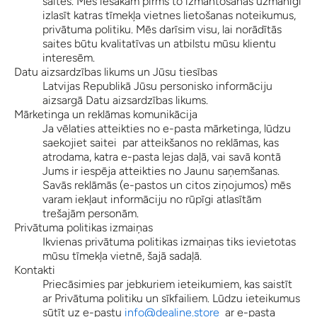
saites. Mēs iesakām pirms to izmantošanas uzmanīgi
izlasīt katras tīmekļa vietnes lietošanas noteikumus,
privātuma politiku. Mēs darīsim visu, lai norādītās
saites būtu kvalitatīvas un atbilstu mūsu klientu
interesēm.
Datu aizsardzības likums un Jūsu tiesības
Latvijas Republikā Jūsu personisko informāciju
aizsargā Datu aizsardzības likums.
Mārketinga un reklāmas komunikācija
Ja vēlaties atteikties no e-pasta mārketinga, lūdzu
saekojiet saitei par atteikšanos no reklāmas, kas
atrodama, katra e-pasta lejas daļā, vai savā kontā
Jums ir iespēja atteikties no Jaunu saņemšanas.
Savās reklāmās (e-pastos un citos ziņojumos) mēs
varam iekļaut informāciju no rūpīgi atlasītām
trešajām personām.
Privātuma politikas izmaiņas
Ikvienas privātuma politikas izmaiņas tiks ievietotas
mūsu tīmekļa vietnē, šajā sadaļā.
Kontakti
Priecāsimies par jebkuriem ieteikumiem, kas saistīt
ar Privātuma politiku un sīkfailiem. Lūdzu ieteikumus
sūtīt uz e-pastu
info@dealine.store
ar e-pasta