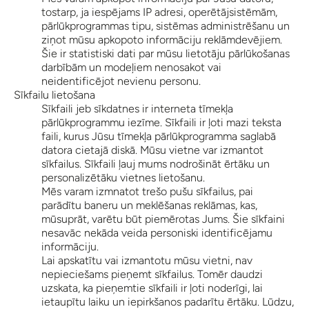
tostarp, ja iespējams IP adresi, operētājsistēmām,
pārlūkprogrammas tipu, sistēmas administrēšanu un
ziņot mūsu apkopoto informāciju reklāmdevējiem.
Šie ir statistiski dati par mūsu lietotāju pārlūkošanas
darbībām un modeļiem nenosakot vai
neidentificējot nevienu personu.
Sīkfailu lietošana
Sīkfaili jeb sīkdatnes ir interneta tīmekļa
pārlūkprogrammu iezīme. Sīkfaili ir ļoti mazi teksta
faili, kurus Jūsu tīmekļa pārlūkprogramma saglabā
datora cietajā diskā. Mūsu vietne var izmantot
sīkfailus. Sīkfaili ļauj mums nodrošināt ērtāku un
personalizētāku vietnes lietošanu.
Mēs varam izmnatot trešo pušu sīkfailus, pai
parādītu baneru un meklēšanas reklāmas, kas,
mūsuprāt, varētu būt piemērotas Jums. Šie sīkfaini
nesavāc nekāda veida personiski identificējamu
informāciju.
Lai apskatītu vai izmantotu mūsu vietni, nav
nepieciešams pieņemt sīkfailus. Tomēr daudzi
uzskata, ka pieņemtie sīkfaili ir ļoti noderīgi, lai
ietaupītu laiku un iepirkšanos padarītu ērtāku. Lūdzu,