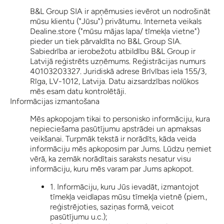
B&L Group SIA ir apņēmusies ievērot un nodrošināt
mūsu klientu ("Jūsu") privātumu. Interneta veikals
Dealine.store ("mūsu mājas lapa/ tīmekļa vietne")
pieder un tiek pārvaldīta no B&L Group SIA.
Sabiedrība ar ierobežotu atbildību B&L Group ir
Latvijā reģistrēts uzņēmums. Reģistrācijas numurs
40103203327. Juridiskā adrese Brīvības iela 155/3,
Rīga, LV-1012, Latvija. Datu aizsardzības nolūkos
mēs esam datu kontrolētāji.
Informācijas izmantošana
Mēs apkopojam tikai to personisko informāciju, kura
nepieciešama pasūtījumu apstrādei un apmaksas
veikšanai. Turpmāk tekstā ir norādīts, kāda veida
informāciju mēs apkoposim par Jums. Lūdzu ņemiet
vērā, ka zemāk norādītais saraksts nesatur visu
informāciju, kuru mēs varam par Jums apkopot.
1. Informāciju, kuru Jūs ievadāt, izmantojot
tīmekļa veidlapas mūsu tīmekļa vietnē (piem.,
reģistrējoties, saziņas formā, veicot
pasūtījumu u.c.);