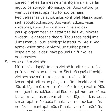
pārliecinieties, ka mēs neizmantojam sīkfailus, lai
iegūtu personīgo informāciju par Jūsu datoru, ja
vien Jūs neesat apzināti to nodrošinājis.
Pēc vēlēšanās varat sīkfailus kontrolēt. Plašāk lasiet
šeit: aboutcookies.org. Jūs varat izdzēst visas
sīkdatnes, kuras Jūsu datorā un lielāko daļu
pārlūkprogrammas var iestatīt tā, lai tiktu bloķēta
sīkdatņu ievietošana datorā. Taču tādā gadījumā
Jums manuāli būs jāpielāgo iestatījumi ikreiz, kad
apmeklēsiet tīmekļa vietni, un turklāt pastāv
iespējamība, ja daži pakalpojumi un funkcijas
nedarbosies.
Saites uz citām vietnēm
Mūsu mājas lapā/ tīmekļa vietnē ir saites uz trešo
pušu vietnēm un resursiem. Šīs trešo pušu tīmekļa
vietnes nav mūsu ikdienas kontrolē. Ja Jūs
izmantojat saites un pārejat uz šīm tīmekļa vietnēm,
Jūs atstājat mūsu kontrolē esošo tīmekļa vietni. Mēs
neuzņemties nekādu atbildību par jebkuru problēmu,
kas Jums var rasties, vai citus zaudējumus, kas rodas,
izmantojot trešo pušu tīmekļa vietnes, uz kuru Jūs
nonākat izmantojot mūsu tīmekļa vietnē norādītās