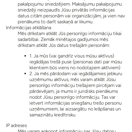
pakalpojumu sniedzējiem. Maksājumu pakalpojumu
sniedzēji neizpaudīs Jūsu privātās informācijas
datus citām personām vai organizācijām, ja vien nav
pienākums to darīt saskaņā ar likumu.
Informācijas atklāšana
Mēs drīkstam atklāt Jūs personīgo informāciju tikai
sadarbībai. Zemāk minētajos gadījumos mēs
drīkstam atklāt Jūs datus trešajām personām:
1. Ja mūs (vai gandrīz visus mūsu aktīvus)
iegādājas trešā puse (personas dati par mūsu
klientiem būs viens no nodotajiem aktīviem)
2. Ja mēs pārdodam vai iegādājamies jebkuru
uzņēmumu aktīvus, mēs varam atklāt Jūsu
personīgo informāciju trešajiem pircējam vai
pārdevējam; ja mums ir juridisks pienākums
nodot Jūsu personīgo informāciju. Tas var
ietvert informācijas sniegšanu trešo personu
uzņēmumiem, lai aizsargātu no krāpšanas un
samazinātu kredītrisku.
IP adreses
Mēs varam apkopot informāciju par Jūsu datoru,