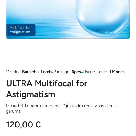
Open media 1 in modal
▪
▪
Vendor:
Bausch + Lomb
Package:
6pcs
Usage mode:
1 Month
ULTRA Multifocal for
Astigmatism
Izbaudiet komfortu un nemainīgi skaidru redzi visas dienas
garumā.
120,00 €