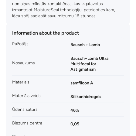
nomaiņas mīkstās kontaktlēcas, kas izgatavotas
izmantojot MoistureSeal tehnoloģiju, pateicoties kam,
lēca spēj saglabāt savu mitrumu 16 stundas.
Information about the product
Ražotājs
Bausch + Lomb
Bausch+Lomb Ultra
Nosaukums
Multifocal for
Astigmatism
Materiāls
samfilcon A
Materiāla veids
Silikonhidrogels
Ūdens saturs
46%
Biezums centrā
0,05