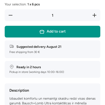
Your selection:
1 x 6 pcs
Decrease
Increas
quantity for
quantity 
ULTRA
ULTR
Multifocal
Multifoc
for
for
Add to cart
Astigmatism
Astigmat
Suggested delivery
August 21
Free shipping from 30 €
Ready in 2 hours
Pickup in store (working days 10:00-16:00)
Description
Izbaudiet komfortu un nemainīgi skaidru redzi visas dienas
garumā. Bausch+Lomb Ultra kontaktlēcas ir mēneša