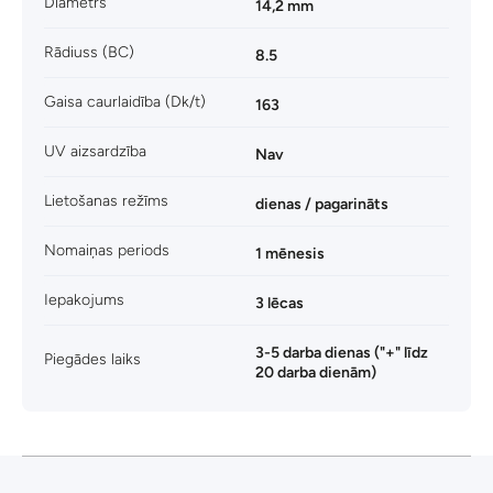
Diametrs
14,2 mm
Rādiuss (BC)
8.5
Gaisa caurlaidība (Dk/t)
163
UV aizsardzība
Nav
Lietošanas režīms
dienas / pagarināts
Nomaiņas periods
1 mēnesis
Iepakojums
3 lēcas
3-5 darba dienas ("+" līdz
Piegādes laiks
20 darba dienām)