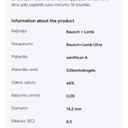
lēca spēj saglabāt savu mitrumu 16 stundas.
Information about the product
Ražotājs
Bausch + Lomb
Nosaukums
Bausch+Lomb Ultra
Materiāls
samfilcon A
Materiāla veids
Silikonhidrogels
Ūdens saturs
46%
Biezums centrā
0,05
Diametrs
14,2 mm
Rādiuss (BC)
8.5