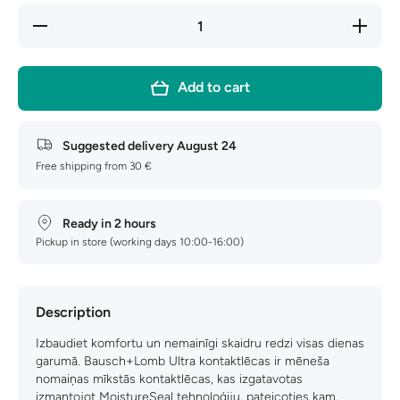
Decrease
Increase
quantity
quantity
for
for
ULTRA
ULTRA
Multifocal
Multifocal
Add to cart
Suggested delivery
August 24
Free shipping from 30 €
Ready in 2 hours
Pickup in store (working days 10:00-16:00)
Description
Izbaudiet komfortu un nemainīgi skaidru redzi visas dienas
garumā. Bausch+Lomb Ultra kontaktlēcas ir mēneša
nomaiņas mīkstās kontaktlēcas, kas izgatavotas
izmantojot MoistureSeal tehnoloģiju, pateicoties kam,