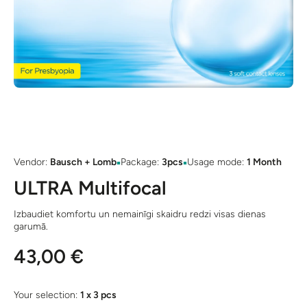
Open media 1 in modal
▪
▪
Vendor:
Bausch + Lomb
Package:
3pcs
Usage mode:
1 Month
ULTRA Multifocal
Izbaudiet komfortu un nemainīgi skaidru redzi visas dienas
garumā.
43,00 €
Your selection:
1 x 3 pcs