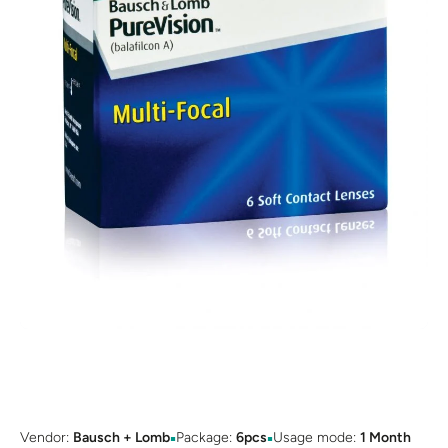
Open media 1 in modal
▪
▪
Vendor:
Bausch + Lomb
Package:
6pcs
Usage mode:
1 Month