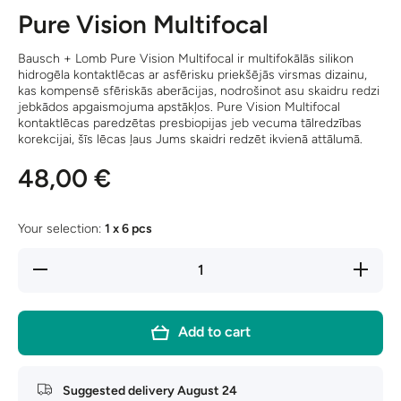
Pure Vision Multifocal
Bausch + Lomb Pure Vision Multifocal ir multifokālās silikon
hidrogēla kontaktlēcas ar asfērisku priekšējās virsmas dizainu,
kas kompensē sfēriskās aberācijas, nodrošinot asu skaidru redzi
jebkādos apgaismojuma apstākļos. Pure Vision Multifocal
kontaktlēcas paredzētas presbiopijas jeb vecuma tālredzības
korekcijai, šīs lēcas ļaus Jums skaidri redzēt ikvienā attālumā.
48,00 €
Your selection:
1 x 6 pcs
Decrease
Increase
quantity
quantity
for Pure
for Pure
Vision
Vision
Multifocal
Multifocal
Add to cart
Suggested delivery
August 24