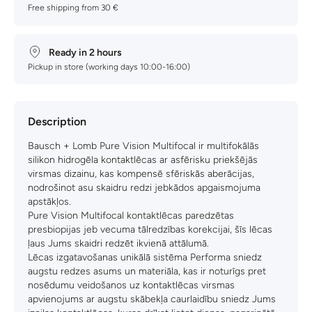
Free shipping from 30 €
Ready in 2 hours
Pickup in store (working days 10:00-16:00)
Description
Bausch + Lomb Pure Vision Multifocal ir multifokālās
silikon hidrogēla kontaktlēcas ar asfērisku priekšējās
virsmas dizainu, kas kompensē sfēriskās aberācijas,
nodrošinot asu skaidru redzi jebkādos apgaismojuma
apstākļos.
Pure Vision Multifocal kontaktlēcas paredzētas
presbiopijas jeb vecuma tālredzības korekcijai, šīs lēcas
ļaus Jums skaidri redzēt ikvienā attālumā.
Lēcas izgatavošanas unikālā sistēma Performa sniedz
augstu redzes asums un materiāla, kas ir noturīgs pret
nosēdumu veidošanos uz kontaktlēcas virsmas
apvienojums ar augstu skābekļa caurlaidību sniedz Jums