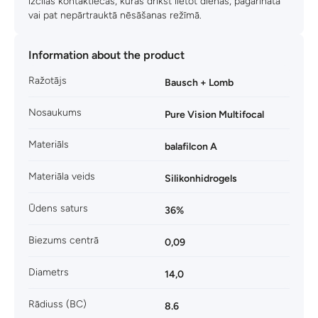
izcilas kontaktlēcas, kuras drīkst lietot dienas, pagarinātā
vai pat nepārtrauktā nēsāšanas režīmā.
Information about the product
Ražotājs
Bausch + Lomb
Nosaukums
Pure Vision Multifocal
Materiāls
balafilcon A
Materiāla veids
Silikonhidrogels
Ūdens saturs
36%
Biezums centrā
0,09
Diametrs
14,0
Rādiuss (BC)
8.6