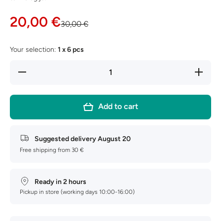
20,00 €
30,00 €
Your selection:
1 x 6 pcs
Decrease
Increase
quantity
quantity
for
for
PremiO
PremiO
Add to cart
Suggested delivery
August 20
Free shipping from 30 €
Ready in 2 hours
Pickup in store (working days 10:00-16:00)