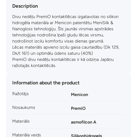
Description
Divu nedēļu PremiO kontaktlēcas izgatavotas no silikon
hidrogēla materiāla ar Menicon patentētu MeniSilk &
Nanogloss tehnoloģiju. Šīs jaunās virsmas apstrādes
tehnoloģijas nodrošina īpaši gludu lēcas virsmu,
nodrošinot izcilu komfortu visas dienas garumā.
Lēcas materiāls apvieno izcilu gaisa caurlaidību (Dk 129,
Dk/t 161) un optimālu ūdens saturu (40%)
PremiO divu nedēļu kontaktlēcas ir kā odziņa Japāņu
ražotajās kontaktlēcās.
Information about the product
Ražotājs
Menicon
Nosaukums
PremiO
Materiāls
asmofilcon A
Materiāla veids
Silikonhidrogels