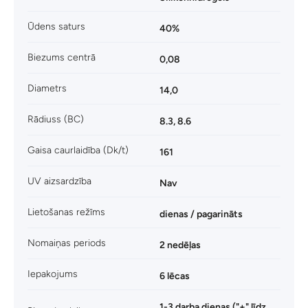
Ūdens saturs
40%
Biezums centrā
0,08
Diametrs
14,0
Rādiuss (BC)
8.3, 8.6
Gaisa caurlaidība (Dk/t)
161
UV aizsardzība
Nav
Lietošanas režīms
dienas / pagarināts
Nomaiņas periods
2 nedēļas
Iepakojums
6 lēcas
1-3 darba dienas ("+" līdz