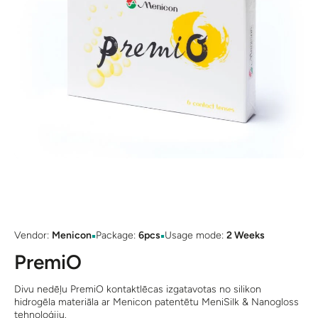
Open media 1 in modal
▪
▪
Vendor:
Menicon
Package:
6pcs
Usage mode:
2 Weeks
PremiO
Divu nedēļu PremiO kontaktlēcas izgatavotas no silikon
hidrogēla materiāla ar Menicon patentētu MeniSilk & Nanogloss
tehnoloģiju.