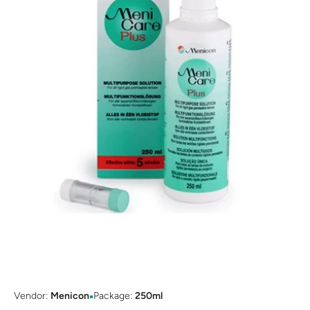
Open media 1 in modal
▪
Vendor:
Menicon
Package:
250ml