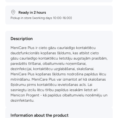
Ready in 2 hours
Pickup in store (working days 10:00-16:00)
Description
MeniCare Plus ir cieto gāzu caurlaidīgo kontaktlēcu
daudzfunkcionāls kopšanas šķīdums, kas atbilst cieto
gāzu caurlaidīgo kontaktlēcu lietotāju augstajām prasībām,
paredzēts tīrīšanai, olbaltumvielu noņemšanai,
dezinfekcijai, kontaktlēcu uzglabāšanai, skalošanai.
MeniCare Plus kopšanas šķīdums nodrošina papildus lēcu
mitrināšanu. MeniCare Plus var izmantot arī kā skalošanas
šķidrumu pirms kontaktlēcu ievietošanas acīs. Lai
sasniegtu izcilu lēcu tīrību papildus iesakām lietot arī
Menicon Progent - kā papildus olbaltumvielu noņēmēju un
dezinfektantu.
Information about the product