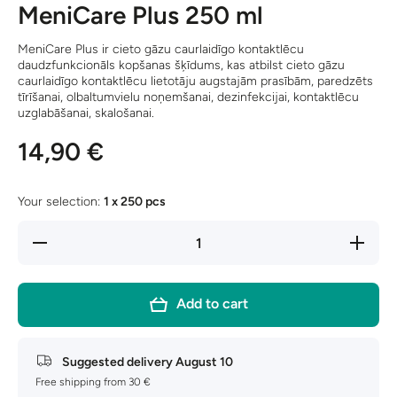
MeniCare Plus 250 ml
MeniCare Plus ir cieto gāzu caurlaidīgo kontaktlēcu
daudzfunkcionāls kopšanas šķīdums, kas atbilst cieto gāzu
caurlaidīgo kontaktlēcu lietotāju augstajām prasībām, paredzēts
tīrīšanai, olbaltumvielu noņemšanai, dezinfekcijai, kontaktlēcu
uzglabāšanai, skalošanai.
14,90 €
Your selection:
1 x 250 pcs
Decrease
Increase
quantity
quantity
for
for
MeniCare
MeniCare
Plus 250
Plus 250
Add to cart
ml
ml
Suggested delivery
August 10
Free shipping from 30 €