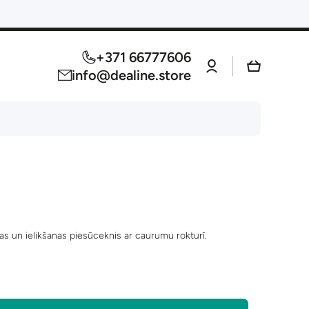
+371 66777606
Log
Cart
in
info@dealine.store
 un ielikšanas piesūceknis ar caurumu rokturī.