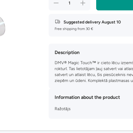
Decrease
Increase
quantity
quantity
for DMV
for DMV
Magic
Magic
Touch
Touch
Suggested delivery
August 10
Free shipping from 30 €
Description
DMV® Magic Touch™ ir cieto lēcu izņemš
rokturī. Tas lietotājam ļauj satvert vai atl
satvert un atlaist lēcu, šis piesūceknis ne
ziepēm un ūdeni. Komplektā plastmasas u
Information about the product
Ražotājs