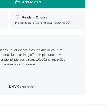
Add to cart
Ready in 2 hours
Pickup in store (working days 10:00-16:00)
anas un ielikšanas piesūceknis ar caurumu
aist lēcu. Tā kā ar MagicTouch piesūcekni var
var pielipt pie acs virsmas.Kopšana: mazgāt ar
zglabāšanas konteineris.
DMV Corporation