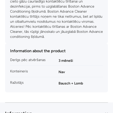
cieto gāzu caurlaidīgo kontaktlēcu tīrīšanai un
dezinfekcijai, pirms to uzglabāšanas Boston Advance
Conditioning šķidrumā. Boston Advance Cleaner
kontaktlēcu tīrītājs noņem ne tikai netīrumus, bet arī lipīdu
un olbaltumvielu nosēdumus no kontaktlēcu virsmas.
Atceries! Pēc kontaktlēcu tīrīšanas ar Boston Advance
Cleaner, tās rūpīgi jānoskalo un jāuzglabā Boston Advance
conditioning šķīdumā.
Information about the product
Derīgs pēc atvēršanas
3 mēneši
Konteineris
Nav
Ražotājs
Bausch + Lomb