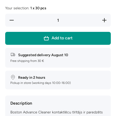
Your selection:
1 x 30 pcs
Decrease
Increase
quantity
quantity
for
for
Boston
Boston
Advance
Advance
Add to cart
Cleaner
Cleaner
30 ml
30 ml
Suggested delivery
August 10
Free shipping from 30 €
Ready in 2 hours
Pickup in store (working days 10:00-16:00)
Description
Boston Advance Cleaner kontaktlēcu tīrītājs ir paredzēts