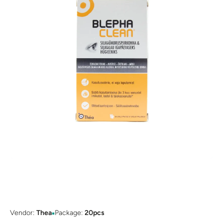
Open media 1 in modal
▪
Vendor:
Thea
Package:
20pcs