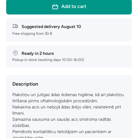
Add to cart
Suggested delivery
August 10
Free shipping from 30 €
Ready in 2 hours
Pickup in store (working days 10:00-16:00)
Description
Plakstiņu un jutīgas ādas ikdienas higiēnai, kā arī plakstiņu
tīrīšanai pirms oftalmoloģiskām procedūrām.
Nekairina acis un nebojā ādas ārējo slāni, neietekmē pH
līmeni.
Samazina sausuma un sausās acs sindroma radītās
sūdzības.
Piemērots kontaktlēcu lietotājiem un pacientiem ar
alerģiskām acīm.