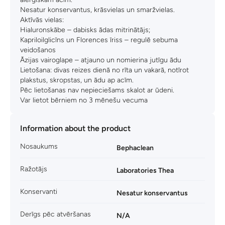
Nesatur konservantus, krāsvielas un smaržvielas.
Aktīvās vielas:
Hialuronskābe – dabisks ādas mitrinātājs;
Kapriloilglicīns un Florences īriss – regulē sebuma
veidošanos
Āzijas vairoglape – atjauno un nomierina jutīgu ādu
Lietošana: divas reizes dienā no rīta un vakarā, notīrot
plakstus, skropstas, un ādu ap acīm.
Pēc lietošanas nav nepieciešams skalot ar ūdeni.
Var lietot bērniem no 3 mēnešu vecuma
Information about the product
Nosaukums
Bephaclean
Ražotājs
Laboratories Thea
Konservanti
Nesatur konservantus
Derīgs pēc atvēršanas
N/A