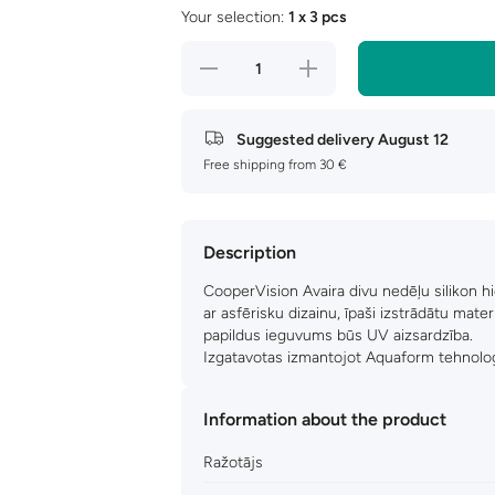
Your selection:
1 x 3 pcs
Decrease
Increase
quantity
quantity
for
for
Avaira
Avaira
Vitality
Vitality
Suggested delivery
August 12
Free shipping from 30 €
Description
CooperVision Avaira divu nedēļu silikon h
ar asfērisku dizainu, īpaši izstrādātu mater
papildus ieguvums būs UV aizsardzība.
Izgatavotas izmantojot Aquaform tehnoloģ
Information about the product
Ražotājs