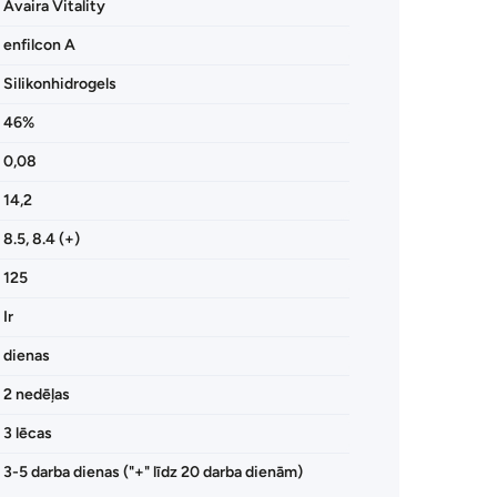
Avaira Vitality
enfilcon A
Silikonhidrogels
46%
0,08
14,2
8.5, 8.4 (+)
125
Ir
dienas
2 nedēļas
3 lēcas
3-5 darba dienas ("+" līdz 20 darba dienām)