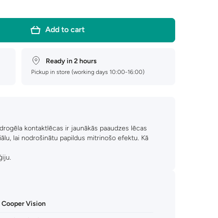
Add to cart
Ready in 2 hours
Pickup in store (working days 10:00-16:00)
idrogēla kontaktlēcas ir jaunākās paaudzes lēcas
iālu, lai nodrošinātu papildus mitrinošo efektu. Kā
iju.
Cooper Vision