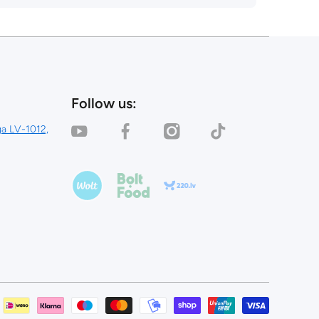
Follow us:
youtubecom/channel/UC_0AFQU6kvlRNcP3KYPvSpg
facebookcom/dealinestore/
instagramcom/dealinestore/
tiktokcom/@dealinestor
iga LV-1012,
woltcom/lv/lva/riga/venue/dealinestore
foodbolteu/en/3-riga/p/112011-
220lv/lv/veikals/dealine-
dealinestore/
store
salidzinilv/veikals/dealin
Payment
methods