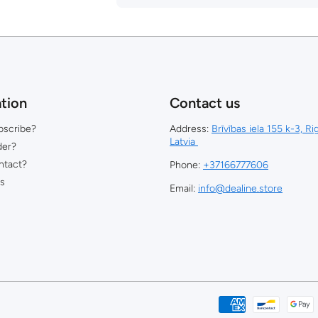
tion
Contact us
bscribe?
Address:
Brīvības iela 155 k-3, R
Latvia
der?
ntact?
Phone:
+37166777606
ns
Email:
info@dealine.store