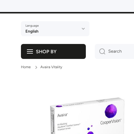
Skip to content
Language
English
SHOP BY
Search
Home
Avaira Vitality
Skip to product information