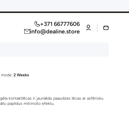
+371 66777606
Log
Cart
in
info@dealine.store
 mode:
2 Weeks
gēla kontaktlēcas ir jaunākās paaudzes lēcas ar asfērisku
inātu papildus mitrinošo efektu.