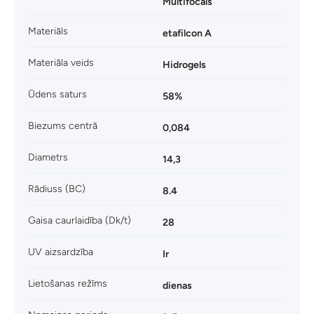
Multifocals
Materiāls
etafilcon A
Materiāla veids
Hidrogels
Ūdens saturs
58%
Biezums centrā
0,084
Diametrs
14,3
Rādiuss (BC)
8.4
Gaisa caurlaidība (Dk/t)
28
UV aizsardzība
Ir
Lietošanas režīms
dienas