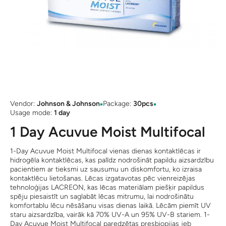
Open media 1 in modal
▪
▪
Vendor:
Johnson & Johnson
Package:
30pcs
Usage mode:
1 day
1 Day Acuvue Moist Multifocal
1-Day Acuvue Moist Multifocal vienas dienas kontaktlēcas ir
hidrogēla kontaktlēcas, kas palīdz nodrošināt papildu aizsardzību
pacientiem ar tieksmi uz sausumu un diskomfortu, ko izraisa
kontaktlēcu lietošanas. Lēcas izgatavotas pēc vienreizējas
tehnoloģijas LACREON, kas lēcas materiālam piešķir papildus
spēju piesaistīt un saglabāt lēcas mitrumu, lai nodrošinātu
komfortablu lēcu nēsāšanu visas dienas laikā. Lēcām piemīt UV
staru aizsardzība, vairāk kā 70% UV-A un 95% UV-B stariem. 1-
Day Acuvue Moist Multifocal paredzētas presbiopijas jeb