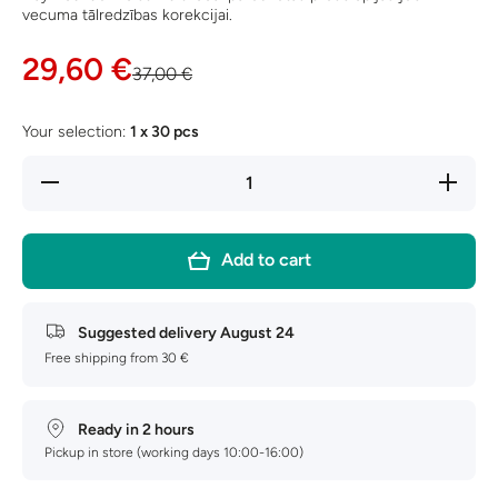
vecuma tālredzības korekcijai.
29,60 €
37,00 €
Your selection:
1 x 30 pcs
Decrease
Increase
quantity
quantity
for 1 Day
for 1 Day
Acuvue
Acuvue
Moist
Moist
Add to cart
Multifocal
Multifocal
Suggested delivery
August 24
Free shipping from 30 €
Ready in 2 hours
Pickup in store (working days 10:00-16:00)