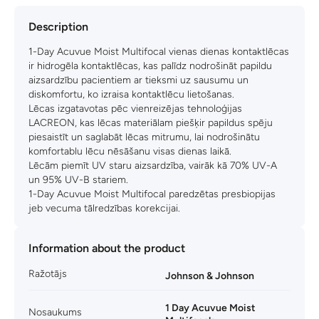
Description
1-Day Acuvue Moist Multifocal vienas dienas kontaktlēcas
ir hidrogēla kontaktlēcas, kas palīdz nodrošināt papildu
aizsardzību pacientiem ar tieksmi uz sausumu un
diskomfortu, ko izraisa kontaktlēcu lietošanas.
Lēcas izgatavotas pēc vienreizējas tehnoloģijas
LACREON, kas lēcas materiālam piešķir papildus spēju
piesaistīt un saglabāt lēcas mitrumu, lai nodrošinātu
komfortablu lēcu nēsāšanu visas dienas laikā.
Lēcām piemīt UV staru aizsardzība, vairāk kā 70% UV-A
un 95% UV-B stariem.
1-Day Acuvue Moist Multifocal paredzētas presbiopijas
jeb vecuma tālredzības korekcijai.
Information about the product
Ražotājs
Johnson & Johnson
1 Day Acuvue Moist
Nosaukums