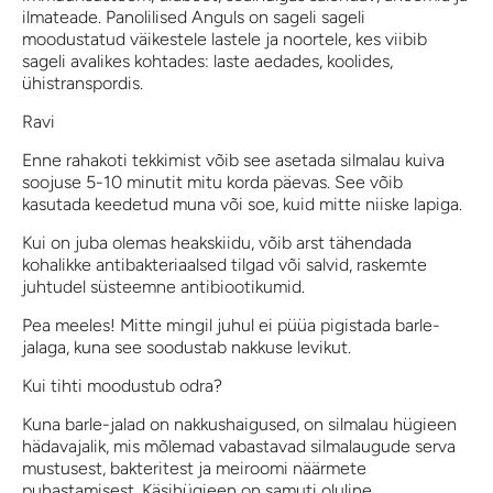
ilmateade. Panolilised Anguls on sageli sageli
moodustatud väikestele lastele ja noortele, kes viibib
sageli avalikes kohtades: laste aedades, koolides,
ühistranspordis.
Ravi
Enne rahakoti tekkimist võib see asetada silmalau kuiva
soojuse 5-10 minutit mitu korda päevas. See võib
kasutada keedetud muna või soe, kuid mitte niiske lapiga.
Kui on juba olemas heakskiidu, võib arst tähendada
kohalikke antibakteriaalsed tilgad või salvid, raskemte
juhtudel süsteemne antibiootikumid.
Pea meeles! Mitte mingil juhul ei püüa pigistada barle-
jalaga, kuna see soodustab nakkuse levikut.
Kui tihti moodustub odra?
Kuna barle-jalad on nakkushaigused, on silmalau hügieen
hädavajalik, mis mõlemad vabastavad silmalaugude serva
mustusest, bakteritest ja meiroomi näärmete
puhastamisest. Käsihügieen on samuti oluline.