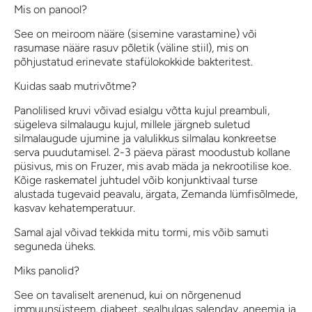
Mis on panool?
See on meiroom nääre (sisemine varastamine) või
rasumase nääre rasuv põletik (väline stiil), mis on
põhjustatud erinevate stafülokokkide bakteritest.
Kuidas saab mutrivõtme?
Panolilised kruvi võivad esialgu võtta kujul preambuli,
sügeleva silmalaugu kujul, millele järgneb suletud
silmalaugude ujumine ja valulikkus silmalau konkreetse
serva puudutamisel. 2-3 päeva pärast moodustub kollane
püsivus, mis on Fruzer, mis avab mäda ja nekrootilise koe.
Kõige raskematel juhtudel võib konjunktivaal turse
alustada tugevaid peavalu, ärgata, Zemanda lümfisõlmede,
kasvav kehatemperatuur.
Samal ajal võivad tekkida mitu tormi, mis võib samuti
seguneda üheks.
Miks panolid?
See on tavaliselt arenenud, kui on nõrgenenud
immuunsüsteem, diabeet, sealhulgas salendav, aneemia ja