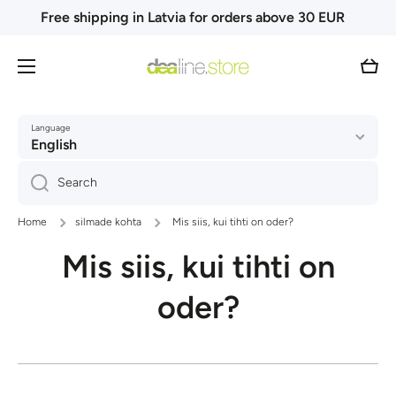
Free shipping in Latvia for orders above 30 EUR
Skip to content
Cart
Language
English
Search
Home
silmade kohta
Mis siis, kui tihti on oder?
Mis siis, kui tihti on
oder?