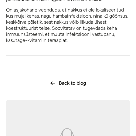
On asjakohane veenduda, et nakkus ei ole lokaliseeritud
kus mujal kehas, nagu hambainfektsioon, nina külgõõnsus,
keskkõrva põletik, sest nakkus võib liikuda ühest
koestruktuurist teise. Soovitatav on tugevdada keha
immuunsüsteemi, et muuta infektsiooni vastupanu,
kasutage--vitamiiniteraapiat.
Back to blog