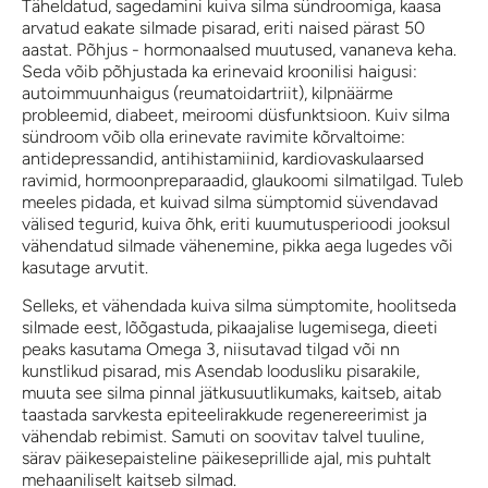
Täheldatud, sagedamini kuiva silma sündroomiga, kaasa
arvatud eakate silmade pisarad, eriti naised pärast 50
aastat. Põhjus - hormonaalsed muutused, vananeva keha.
Seda võib põhjustada ka erinevaid kroonilisi haigusi:
autoimmuunhaigus (reumatoidartriit), kilpnäärme
probleemid, diabeet, meiroomi düsfunktsioon. Kuiv silma
sündroom võib olla erinevate ravimite kõrvaltoime:
antidepressandid, antihistamiinid, kardiovaskulaarsed
ravimid, hormoonpreparaadid, glaukoomi silmatilgad. Tuleb
meeles pidada, et kuivad silma sümptomid süvendavad
välised tegurid, kuiva õhk, eriti kuumutusperioodi jooksul
vähendatud silmade vähenemine, pikka aega lugedes või
kasutage arvutit.
Selleks, et vähendada kuiva silma sümptomite, hoolitseda
silmade eest, lõõgastuda, pikaajalise lugemisega, dieeti
peaks kasutama Omega 3, niisutavad tilgad või nn
kunstlikud pisarad, mis Asendab loodusliku pisarakile,
muuta see silma pinnal jätkusuutlikumaks, kaitseb, aitab
taastada sarvkesta epiteelirakkude regenereerimist ja
vähendab rebimist. Samuti on soovitav talvel tuuline,
särav päikesepaisteline päikeseprillide ajal, mis puhtalt
mehaaniliselt kaitseb silmad.