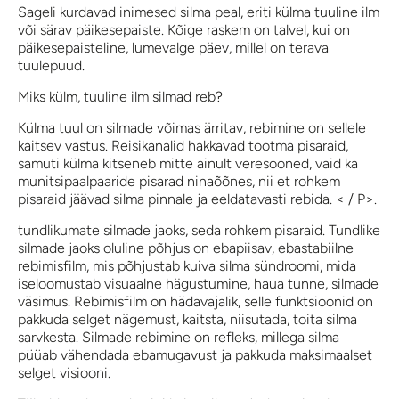
Sageli kurdavad inimesed silma peal, eriti külma tuuline ilm
või särav päikesepaiste. Kõige raskem on talvel, kui on
päikesepaisteline, lumevalge päev, millel on terava
tuulepuud.
Miks külm, tuuline ilm silmad reb?
Külma tuul on silmade võimas ärritav, rebimine on sellele
kaitsev vastus. Reisikanalid hakkavad tootma pisaraid,
samuti külma kitseneb mitte ainult veresooned, vaid ka
munitsipaalpaaride pisarad ninaõõnes, nii et rohkem
pisaraid jäävad silma pinnale ja eeldatavasti rebida. < / P>.
tundlikumate silmade jaoks, seda rohkem pisaraid. Tundlike
silmade jaoks oluline põhjus on ebapiisav, ebastabiilne
rebimisfilm, mis põhjustab kuiva silma sündroomi, mida
iseloomustab visuaalne hägustumine, haua tunne, silmade
väsimus. Rebimisfilm on hädavajalik, selle funktsioonid on
pakkuda selget nägemust, kaitsta, niisutada, toita silma
sarvkesta. Silmade rebimine on refleks, millega silma
püüab vähendada ebamugavust ja pakkuda maksimaalset
selget visiooni.