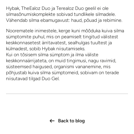
Hybak, TheEaloz Duo ja Terealoz Duo geelil ei ole
silmasõnumiskomplekte sobivad tundlikele silmadele.
Vähendab silma ebamugavust: haud, põuad ja rebimine.
Noorematele inimestele, kerge kuni mõõduka kuiva silma
sümptomite puhul, mis on peamiselt tingitud välistest
keskkonnasetest ärritavatest, sealhulgas tuultest ja
külmadest, sobib Hybak niisutamiseks.
Kui on tõsisem silma sümptom ja ilma väliste
keskkonnaärrijateta, on muid tingimusi, nagu ravimid,
süsteemsed haigused, organismi vananemine, mis
põhjustab kuiva silma sümptomeid, sobivam on terade
niisutavad tilgad Duo Gel.
Back to blog