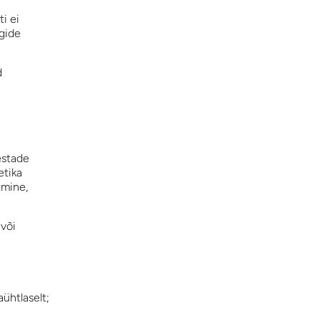
i ei
ugide
d
estade
etika
tmine,
 või
ühtlaselt;