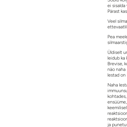
ei sisalda
Pärast kas
Veel silm
ettevaatli
Pea meele
silmaarsti
Üldiselt 
leidub ka
Brevise, 
näo naha 
lestad on 
Naha lest
immuunsus
kohtades, 
ensüüme, m
keemilisel
reaktsioon
reaktsioo
ja punetu