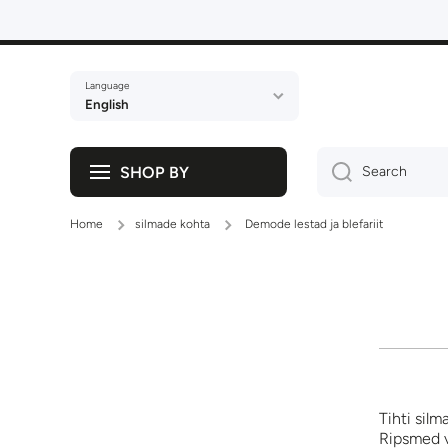
Skip to content
Language
English
SHOP BY
Search
Home
silmade kohta
Demode lestad ja blefariit
Tihti silm
Ripsmed v