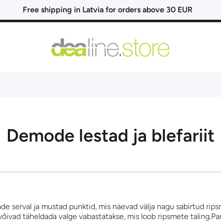
Free shipping in Latvia for orders above 30 EUR
Demode lestad ja blefariit
ade serval ja mustad punktid, mis näevad välja nagu sabirtud rip
õivad täheldada valge vabastatakse, mis loob ripsmete taling.Pa