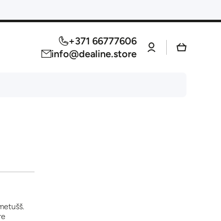
+371 66777606
Log
Cart
in
info@dealine.store
smetušš.
re