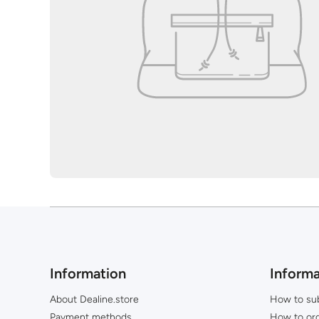
Information
Informa
About Dealine.store
How to su
Payment methods
How to or