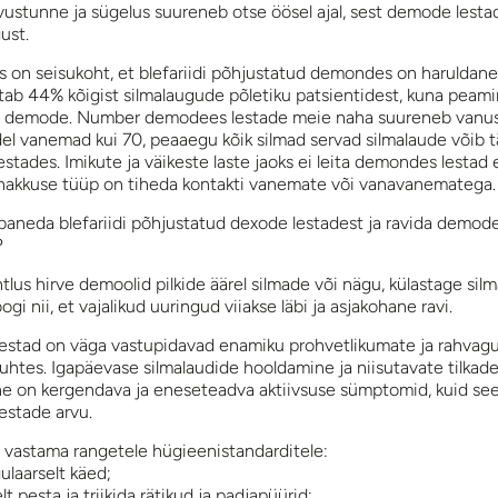
stunne ja sügelus suureneb otse öösel ajal, sest demode lesta
ust.
s on seisukoht, et blefariidi põhjustatud demondes on haruldane
itab 44% kõigist silmalaugude põletiku patsientidest, kuna peam
ne demode. Number demodees lestade meie naha suureneb vanu
del vanemad kui 70, peaaegu kõik silmad servad silmalaude võib 
stades. Imikute ja väikeste laste jaoks ei leita demondes lestad 
akkuse tüüp on tiheda kontakti vanemate või vanavanematega.
baneda blefariidi põhjustatud dexode lestadest ja ravida demod
?
tlus hirve demoolid pilkide äärel silmade või nägu, külastage silm
gi nii, et vajalikud uuringud viiakse läbi ja asjakohane ravi.
stad on väga vastupidavad enamiku prohvetlikumate ja rahvagu
uhtes. Igapäevase silmalaudide hooldamine ja niisutavate tilkad
e on kergendava ja eneseteadva aktiivsuse sümptomid, kuid see
estade arvu.
 vastama rangetele hügieenistandarditele:
ulaarselt käed;
lt pesta ja triikida rätikud ja padjapüürid;