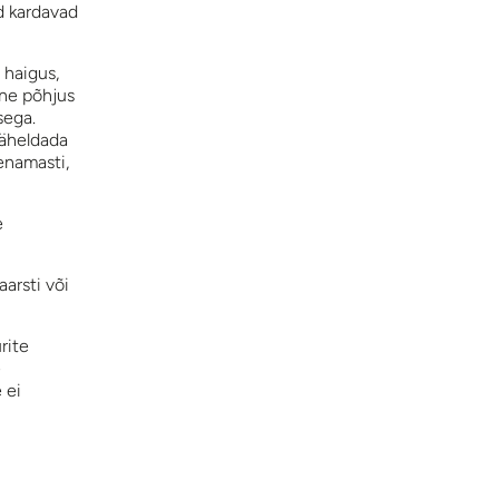
d kardavad
 haigus,
ine põhjus
sega.
täheldada
enamasti,
e
aarsti või
rite
e
 ei