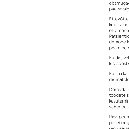
ebamugavu
päevavalg
Ettevõtte
kuid soor
oli otse
Patsienti
demode le
peamine n
Kuidas va
lestadest
Kui on kah
dermatoloo
Demode le
toodete s
kasutamin
vähenda l
Ravi peab
peseb reg
regulaarse