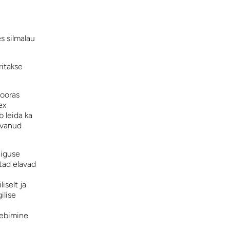
s silmalau
ritakse
looras
ex
 leida ka
svanud
aiguse
tad elavad
iselt ja
ilise
rebimine