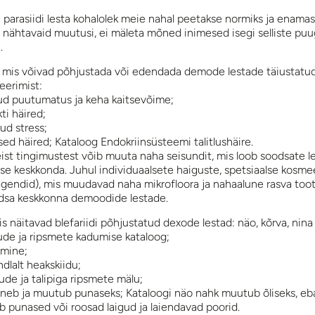
 parasiidi lesta kohalolek meie nahal peetakse normiks ja enamast
e nähtavaid muutusi, ei mäleta mõned inimesed isegi selliste pu
.
 mis võivad põhjustada või edendada demode lestade täiustatu
eerimist:
 puutumatus ja keha kaitsevõime;
ti häired;
d stress;
ed häired; Kataloog Endokriinsüsteemi talitlushäire.
st tingimustest võib muuta naha seisundit, mis loob soodsate l
se keskkonda. Juhul individuaalsete haiguste, spetsiaalse kosme
agendid), mis muudavad naha mikrofloora ja nahaalune rasva too
dsa keskkonna demoodide lestade.
s näitavad blefariidi põhjustatud dexode lestad: näo, kõrva, nina
ude ja ripsmete kadumise kataloog;
imine;
ndlalt heakskiidu;
ude ja talipiga ripsmete mälu;
eneb ja muutub punaseks; Kataloogi näo nahk muutub õliseks, eba
b punased või roosad laigud ja laiendavad poorid.