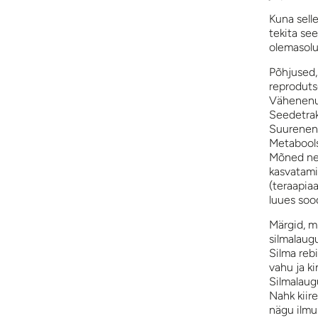
Kuna selle
tekita se
olemasolu
Põhjused,
reproduts
Vähenenud
Seedetrak
Suurenenu
Metabools
Mõned nei
kasvatami
(teraapia
luues soo
Märgid, mi
silmalaug
Silma reb
vahu ja ki
Silmalaug
Nahk kiir
nägu ilmu