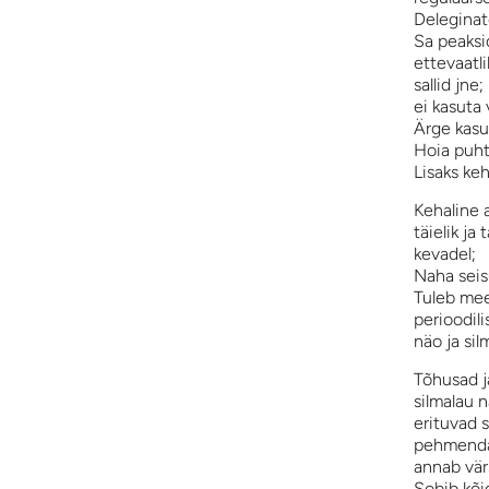
Deleginate
Sa peaksi
ettevaatli
sallid jne;
ei kasuta 
Ärge kasu
Hoia puht
Lisaks ke
Kehaline a
täielik ja
kevadel;
Naha seis
Tuleb mee
perioodil
näo ja si
Tõhusad j
silmalau 
erituvad s
pehmendab
annab vär
Sobib kõi