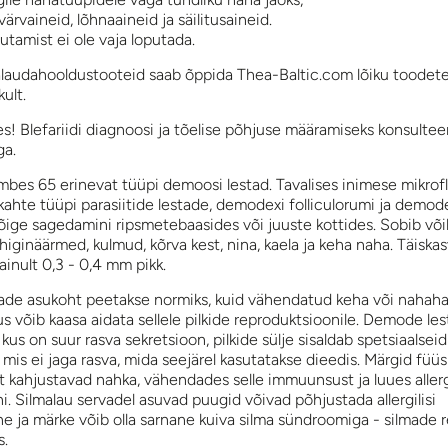
 värvaineid, lõhnaaineid ja säilitusaineid.
utamist ei ole vaja loputada.
alaudahooldustooteid saab õppida Thea-Baltic.com lõiku toodete
kult.
s! Blefariidi diagnoosi ja tõelise põhjuse määramiseks konsultee
ga.
umbes 65 erinevat tüüpi demoosi lestad. Tavalises inimese mikrof
 kahte tüüpi parasiitide lestade, demodexi folliculorumi ja demod
kõige sagedamini ripsmetebaasides või juuste kottides. Sobib võib
higinäärmed, kulmud, kõrva kest, nina, kaela ja keha naha. Täiska
ainult 0,3 - 0,4 mm pikk.
ade asukoht peetakse normiks, kuid vähendatud keha või nahah
 võib kaasa aidata sellele pilkide reproduktsioonile. Demode les
kus on suur rasva sekretsioon, pilkide sülje sisaldab spetsiaalseid
is ei jaga rasva, mida seejärel kasutatakse dieedis. Märgid füüsil
t kahjustavad nahka, vähendades selle immuunsust ja luues allerg
i. Silmalau servadel asuvad puugid võivad põhjustada allergilisi
ne ja märke võib olla sarnane kuiva silma sündroomiga - silmade 
s.