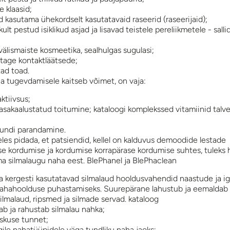
 klaasid;
d kasutama ühekordselt kasutatavaid raseerid (raseerijaid);
kult pestud isiklikud asjad ja lisavad teistele pereliikmetele - salli
välismaiste kosmeetika, sealhulgas sugulasi;
tage kontaktläätsede;
ad toad.
ha tugevdamisele kaitseb võimet, on vaja:
ktiivsus;
 tasakaalustatud toitumine; kataloogi komplekssed vitamiinid talvel
undi parandamine.
les pidada, et patsiendid, kellel on kalduvus demoodide lestade
ise kordumise ja kordumise korrapärase kordumise suhtes, tuleks 
lma silmalaugu naha eest. BlePhanel ja BlePhaclean
a kergesti kasutatavad silmalaud hooldusvahendid naastude ja i
nahahoolduse puhastamiseks. Suurepärane lahustub ja eemaldab t
ilmalaud, ripsmed ja silmade servad. kataloog
 ja rahustab silmalau nahka;
skuse tunnet;
gile nahatüüpidele väga tundliku naha jaoks;