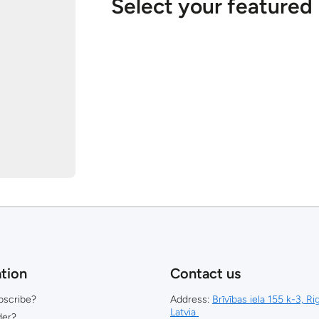
Select your featured
tion
Contact us
bscribe?
Address:
Brīvības iela 155 k-3, R
Latvia
der?