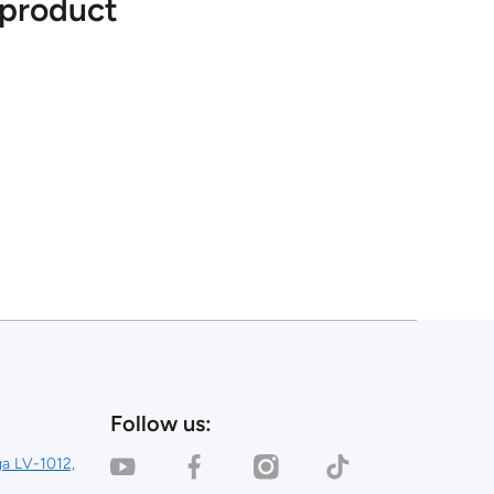
 product
Follow us:
youtubecom/channel/UC_0AFQU6kvlRNcP3KYPvSpg
facebookcom/dealinestore/
instagramcom/dealinestore/
tiktokcom/@dealinestor
iga LV-1012,