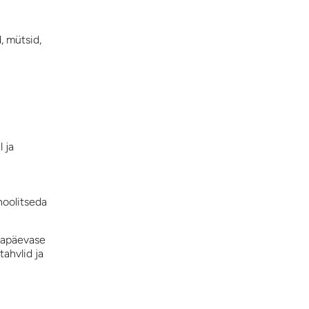
d, mütsid,
 ja
hoolitseda
gapäevase
ahvlid ja