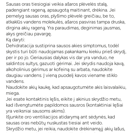
Sausas oras tiesiogiai veikia ašaros plėvelės stalą,
padengiant rageną, apsaugotą maitinant, drėkina. Jei
pernelyg sausas oras, plyšimo plėvelė greičiau, be to,
atkaklūs vandens molekulės, ašaros pasviras tampa druska,
dirgina akių rageną. Yra paraudimas, deginimas jausmas,
akys greičiau pavargę.
Ką daryti:
Dehidratacija sustiprina sausos akies simptomus, todėl
skystis turi būti naudojamas pakankamu kiekiu prieš skrydį,
per ir po jo. Geriausias dalykas vis dar yra vanduo, ne
saldintos sultys, gazuoti gėrimai. Jei skrydis naudoja kavą,
alkoholinius gėrimus ar kofeiną su arbata, naudokite
daugiau vandens. Į vieną puodelį kavos viename stiklo
vandens.
Naudokite akių kaukę, kad apsaugotumėte akis laisvalaikiu,
miega.
Jei esate kontaktinis lęšis, eikite į akinius skrydžio metu,
kad išvengtumėte papildomos sausros (kontaktiniai lęšiai
yra veiksniai sausoms akims).
Išjunkite oro ventiliacijos atidarymą ant sėdynės, kad
sausas oras nebūtų nuskustas tiesiai ant veido.
Skrydžio metu, jei reikia, naudokite drėkinamąjį akių lašus,