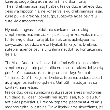
kurie apsaugo jūsų akis ir sumažins diskomfortą.
Thea: drėkinamasis lašų hyabak, tealoz duo ir teheoz duo
gelis yra hipotoninis, ne konservai akių drėkinamasis lašai,
kurie puikiai drėkina, apsaugo, sutepkite akies paviršių,
suteikia osmoprotecci.
Hyabak: lengvas ar vidutinio sunkumo sauso akių
simptominis mažinimas, kurį sukelia aplinkos veiksniai. Jei
turite akių diskomfortą tik tam tikromis aplinkybėmis,
pavyzdžiui, skrydžio metu Hyabak tinka jums. Drėkina,
sutepia ragenos paviršių. Galima naudoti su kontaktiniais
lęšiais.
TheALoz Duo: sumažina vidutiniškai ryškų sausos akies
simptomas, jei taip pat kenčia nuo sausos akies dėl įvairių
priežasčių, sausos akies simptomai ir skrydžio metu
"Thealoz Duo" tinka jums. Drėkina, tepama, padeda atkurti
akių ragenos epitelio ląsteles. Gali būti naudojamas su
kontaktiniais lęšiais.
tealoz duo gelis: sumažina ryškų sausos akies simptomas,
turi daugiau ilgesnį poveikį nei skysti lašai, tuo ilgiau turi
ant akies paviršiaus. Drėkina, tepama, padeda atkurti akių
ragenos epitelio ląsteles. Tinka ilgalaikiams skrydžiams, jei