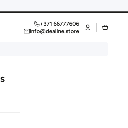
+371 66777606
Log
Cart
in
info@dealine.store
as