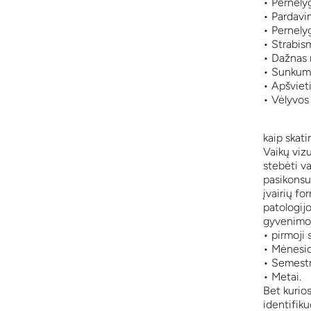
• Pernely
• Pardavim
• Pernelyg
• Strabis
• Dažnas 
• Sunkumai
• Apšvieti
• Vėlyvos 
kaip skati
Vaikų viz
stebėti va
pasikonsul
įvairių fo
patologijo
gyvenimo
• pirmoji 
• Mėnesio
• Semestr
• Metai.
Bet kurios
identifik