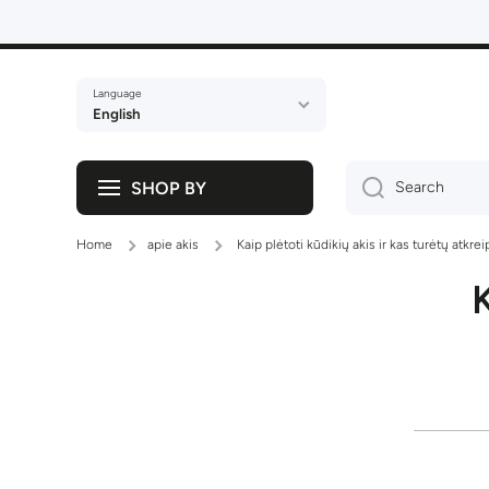
Skip to content
Language
English
SHOP BY
Search
Home
apie akis
Kaip plėtoti kūdikių akis ir kas turėtų atkrei
K