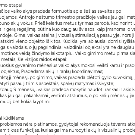
ymo etapai
sčios vaiko akys pradeda formuotis apie šešias savaites po
uojamos. Antrojo nėštumo trimestro pradžioje vaikas jau gali mat
ouno akių vokus. Prieš kelerius metus tyrimas parodė, kad norint u
s ir gerą regėjimą, būtina kuo daugiau šviesos, kaip įmanoma, o vai
mdoje. Gimė, vaikas ateina į vizualią stimuliaciją pasaulyje, nors ji
tskirti vieno objekto iš kitos. Kūdikiai yra labiausiai domisi ryškiai
gais vaizdais, o jų pagrindiniai vaizdiniai objektai yra ne daugiau
 motinos veidą žindymo laikotarpiu. Vaiko gimimo metu pirmaisia
etais, šie vizijos raidos etapai:
muosius gyvenimo mėnesius vaiko akys mokosi veikti kartu ir pradė
 objektus, Pradedama akių ir rankų koordinavimas;
ktąjį mėnesį, po gimimo, vaikas pradeda plėtoti gylio suvokimą, ji
tyti pasaulį trimis aspektais, spalvų matymas išsivystė;
daug 9 mėnesių, vaikas pradeda mokytis naudoti rankas ir akis ka
aikas jau gali pakankamai įvertinti atstumus, o po kelių mėnesių jau
muolį bet kokia kryptimi.
i kūdikiams
 problemos nėra platinamos, gydytojai rekomenduoja tėvams atkr
am tikras funkcijas, kurias galima nurodyti akių ir vizualinių prob