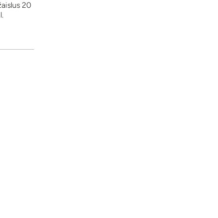
žaislus 20
.