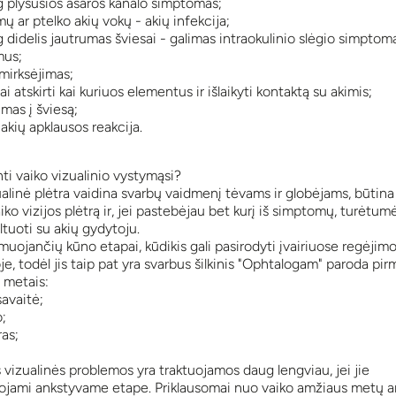
g plyšusios ašaros kanalo simptomas;
ų ar ptelko akių vokų - akių infekcija;
 didelis jautrumas šviesai - galimas intraokulinio slėgio simptom
mus;
mirksėjimas;
 atskirti kai kuriuos elementus ir išlaikyti kontaktą su akimis;
mas į šviesą;
akių apklausos reakcija.
nti vaiko vizualinio vystymąsi?
ualinė plėtra vaidina svarbų vaidmenį tėvams ir globėjams, būtina
iko vizijos plėtrą ir, jei pastebėjau bet kurį iš simptomų, turėtum
tuoti su akių gydytoju.
rmuojančių kūno etapai, kūdikis gali pasirodyti įvairiuose regėjim
je, todėl jis taip pat yra svarbus šilkinis "Ophtalogam" paroda pirm
 metais:
savaitė;
;
as;
 vizualinės problemos yra traktuojamos daug lengviau, jei jie
uojami ankstyvame etape. Priklausomai nuo vaiko amžiaus metų a