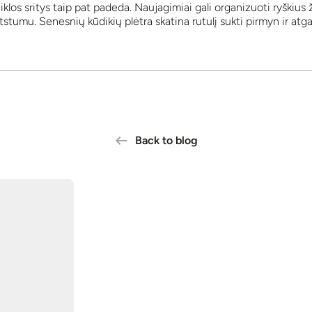
eiklos sritys taip pat padeda. Naujagimiai gali organizuoti ryškius 
stumu. Senesnių kūdikių plėtra skatina rutulį sukti pirmyn ir atgal
Back to blog