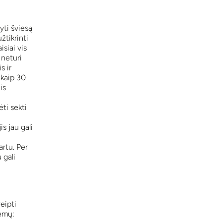
yti šviesą
žtikrinti
siai vis
 neturi
s ir
 kaip 30
is
ti sekti
s jau gali
rtu. Per
 gali
eipti
lemų: