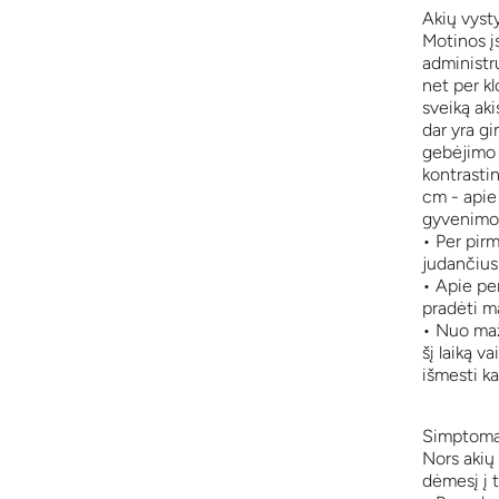
Akių vyst
Motinos į
administr
net per kl
sveiką aki
dar yra gi
gebėjimo a
kontrastin
cm - apie
gyvenimo m
• Per pir
judančius
• Apie pen
pradėti ma
• Nuo maž
šį laiką v
išmesti ka
Simptoma
Nors akių
dėmesį į t