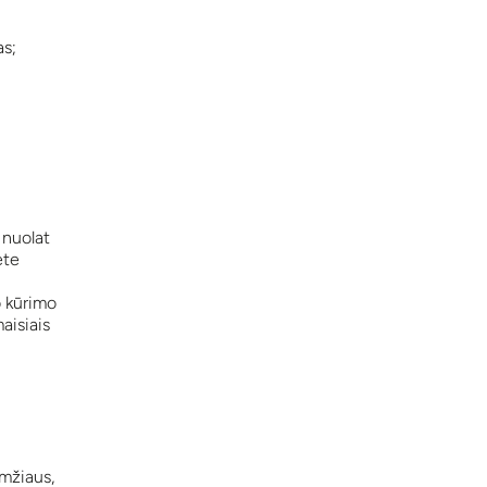
as;
 nuolat
ėte
o kūrimo
aisiais
mžiaus,