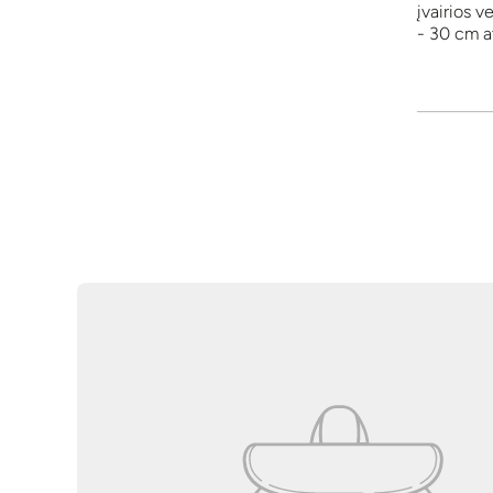
įvairios v
- 30 cm at