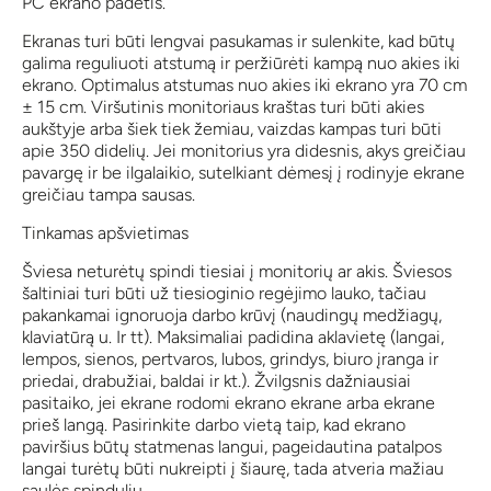
PC ekrano padėtis.
Ekranas turi būti lengvai pasukamas ir sulenkite, kad būtų
galima reguliuoti atstumą ir peržiūrėti kampą nuo akies iki
ekrano. Optimalus atstumas nuo akies iki ekrano yra 70 cm
± 15 cm. Viršutinis monitoriaus kraštas turi būti akies
aukštyje arba šiek tiek žemiau, vaizdas kampas turi būti
apie 350 didelių. Jei monitorius yra didesnis, akys greičiau
pavargę ir be ilgalaikio, sutelkiant dėmesį į rodinyje ekrane
greičiau tampa sausas.
Tinkamas apšvietimas
Šviesa neturėtų spindi tiesiai į monitorių ar akis. Šviesos
šaltiniai turi būti už tiesioginio regėjimo lauko, tačiau
pakankamai ignoruoja darbo krūvį (naudingų medžiagų,
klaviatūrą u. Ir tt). Maksimaliai padidina aklavietę (langai,
lempos, sienos, pertvaros, lubos, grindys, biuro įranga ir
priedai, drabužiai, baldai ir kt.). Žvilgsnis dažniausiai
pasitaiko, jei ekrane rodomi ekrano ekrane arba ekrane
prieš langą. Pasirinkite darbo vietą taip, kad ekrano
paviršius būtų statmenas langui, pageidautina patalpos
langai turėtų būti nukreipti į šiaurę, tada atveria mažiau
saulės spindulių.