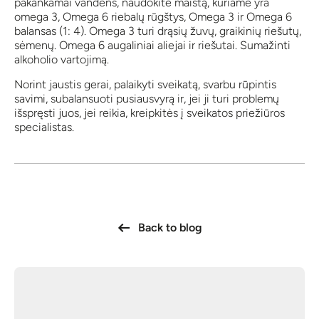
pakankamai vandens, naudokite maistą, kuriame yra
omega 3, Omega 6 riebalų rūgštys, Omega 3 ir Omega 6
balansas (1: 4). Omega 3 turi drąsių žuvų, graikinių riešutų,
sėmenų. Omega 6 augaliniai aliejai ir riešutai. Sumažinti
alkoholio vartojimą.
Norint jaustis gerai, palaikyti sveikatą, svarbu rūpintis
savimi, subalansuoti pusiausvyrą ir, jei ji turi problemų
išspręsti juos, jei reikia, kreipkitės į sveikatos priežiūros
specialistas.
Back to blog