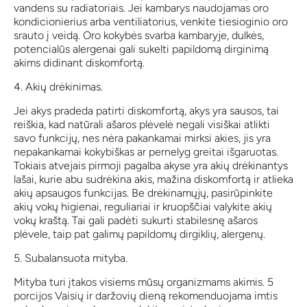
vandens su radiatoriais. Jei kambarys naudojamas oro
kondicionierius arba ventiliatorius, venkite tiesioginio oro
srauto į veidą. Oro kokybės svarba kambaryje, dulkės,
potencialūs alergenai gali sukelti papildomą dirginimą
akims didinant diskomfortą.
4. Akių drėkinimas.
Jei akys pradeda patirti diskomfortą, akys yra sausos, tai
reiškia, kad natūrali ašaros plėvelė negali visiškai atlikti
savo funkcijų, nes nėra pakankamai mirksi akies, jis yra
nepakankamai kokybiškas ar pernelyg greitai išgaruotas.
Tokiais atvejais pirmoji pagalba akyse yra akių drėkinantys
lašai, kurie abu sudrėkina akis, mažina diskomfortą ir atlieka
akių apsaugos funkcijas. Be drėkinamųjų, pasirūpinkite
akių vokų higienai, reguliariai ir kruopščiai valykite akių
vokų kraštą. Tai gali padėti sukurti stabilesnę ašaros
plėvele, taip pat galimų papildomų dirgiklių, alergenų.
5. Subalansuota mityba.
Mityba turi įtakos visiems mūsų organizmams akimis. 5
porcijos Vaisių ir daržovių dieną rekomenduojama imtis