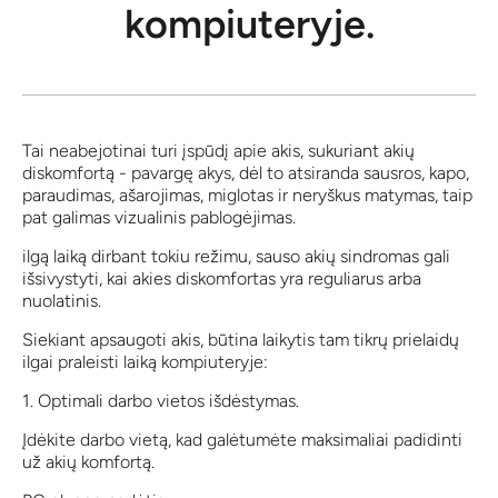
kompiuteryje.
Tai neabejotinai turi įspūdį apie akis, sukuriant akių
diskomfortą - pavargę akys, dėl to atsiranda sausros, kapo,
paraudimas, ašarojimas, miglotas ir neryškus matymas, taip
pat galimas vizualinis pablogėjimas.
ilgą laiką dirbant tokiu režimu, sauso akių sindromas gali
išsivystyti, kai akies diskomfortas yra reguliarus arba
nuolatinis.
Siekiant apsaugoti akis, būtina laikytis tam tikrų prielaidų
ilgai praleisti laiką kompiuteryje:
1. Optimali darbo vietos išdėstymas.
Įdėkite darbo vietą, kad galėtumėte maksimaliai padidinti
už akių komfortą.