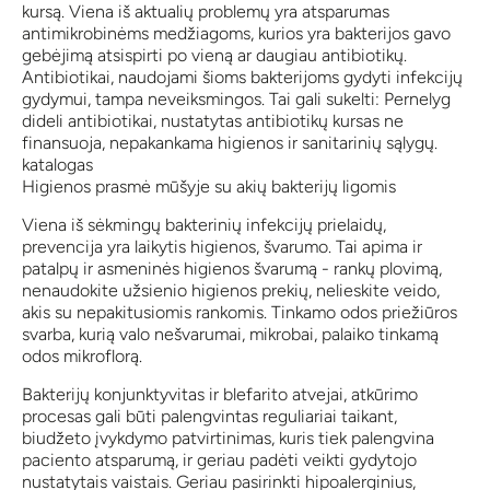
kursą. Viena iš aktualių problemų yra atsparumas
antimikrobinėms medžiagoms, kurios yra bakterijos gavo
gebėjimą atsispirti po vieną ar daugiau antibiotikų.
Antibiotikai, naudojami šioms bakterijoms gydyti infekcijų
gydymui, tampa neveiksmingos. Tai gali sukelti: Pernelyg
dideli antibiotikai, nustatytas antibiotikų kursas ne
finansuoja, nepakankama higienos ir sanitarinių sąlygų.
katalogas
Higienos prasmė mūšyje su akių bakterijų ligomis
Viena iš sėkmingų bakterinių infekcijų prielaidų,
prevencija yra laikytis higienos, švarumo. Tai apima ir
patalpų ir asmeninės higienos švarumą - rankų plovimą,
nenaudokite užsienio higienos prekių, nelieskite veido,
akis su nepakitusiomis rankomis. Tinkamo odos priežiūros
svarba, kurią valo nešvarumai, mikrobai, palaiko tinkamą
odos mikroflorą.
Bakterijų konjunktyvitas ir blefarito atvejai, atkūrimo
procesas gali būti palengvintas reguliariai taikant,
biudžeto įvykdymo patvirtinimas, kuris tiek palengvina
paciento atsparumą, ir geriau padėti veikti gydytojo
nustatytais vaistais. Geriau pasirinkti hipoalerginius,