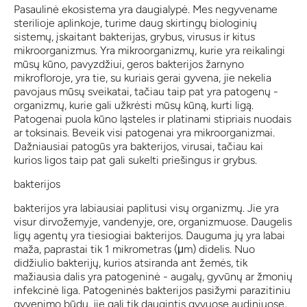
Pasaulinė ekosistema yra daugialypė. Mes negyvename
sterilioje aplinkoje, turime daug skirtingų biologinių
sistemų, įskaitant bakterijas, grybus, virusus ir kitus
mikroorganizmus. Yra mikroorganizmų, kurie yra reikalingi
mūsų kūno, pavyzdžiui, geros bakterijos žarnyno
mikrofloroje, yra tie, su kuriais gerai gyvena, jie nekelia
pavojaus mūsų sveikatai, tačiau taip pat yra patogenų -
organizmų, kurie gali užkrėsti mūsų kūną, kurti ligą.
Patogenai puola kūno ląsteles ir platinami stipriais nuodais
ar toksinais. Beveik visi patogenai yra mikroorganizmai.
Dažniausiai patogūs yra bakterijos, virusai, tačiau kai
kurios ligos taip pat gali sukelti priešingus ir grybus.
bakterijos
bakterijos yra labiausiai paplitusi visų organizmų. Jie yra
visur dirvožemyje, vandenyje, ore, organizmuose. Daugelis
ligų agentų yra tiesiogiai bakterijos. Dauguma jų yra labai
maža, paprastai tik 1 mikrometras (μm) didelis. Nuo
didžiulio bakterijų, kurios atsiranda ant žemės, tik
mažiausia dalis yra patogeninė - augalų, gyvūnų ar žmonių
infekcinė liga. Patogeninės bakterijos pasižymi parazitiniu
gyvenimo būdu, jie gali tik daugintis gyvuose audiniuose,