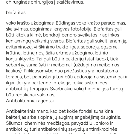
chirurginės chirurgijos į skaičiavimus.
blefaritas
voko krašto uždegimas. Būdingas voko krašto paraudimas,
skalavimas, deginimas, lengvas fotofobija. Blefaritas gali
būti kitokia kilmė, bendroji bendro sveikatos ir aplinkos
kenksmingų veiksnių svarba. Blefaritas gali sukelti anemiją,
avitaminozę, virškinimo trakto ligas, seborėją, egzema,
krūtinę, lėtinę nosį šalia ertmės uždegimo, lėtinio
konjunktyvito. Tai gali būti ir bakterijų (stafilacox), tiek
seborrhy, sumaišyti ir meibomal, (uždegimo meibomos
liaukos). Priklausomybė nuo priežasties yra nustatoma
terapija, bet paprastai ji turi būti apdorojama sistemingai ir
ilgai. Jei yra bakterinė infekcija, reikia sisteminės
antibiotikų terapijos. Svarbi akių vokų higiena, jos turėtų
būti reguliariai valomos.
Antibakteriniai agentai
Antibakterinis mano, kad bet kokie fondai sunaikina
bakterijas arba slopina jų augimą ar gebėjimą daugintis.
Šilumos, cheminės medžiagos, pavyzdžiui, chloro ir
antibiotikų turi antibakterinių savybių, antimikrobinės