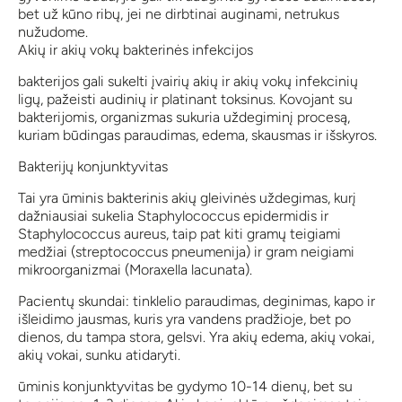
bet už kūno ribų, jei ne dirbtinai auginami, netrukus
nužudome.
Akių ir akių vokų bakterinės infekcijos
bakterijos gali sukelti įvairių akių ir akių vokų infekcinių
ligų, pažeisti audinių ir platinant toksinus. Kovojant su
bakterijomis, organizmas sukuria uždegiminį procesą,
kuriam būdingas paraudimas, edema, skausmas ir išskyros.
Bakterijų konjunktyvitas
Tai yra ūminis bakterinis akių gleivinės uždegimas, kurį
dažniausiai sukelia Staphylococcus epidermidis ir
Staphylococcus aureus, taip pat kiti gramų teigiami
medžiai (streptococcus pneumenija) ir gram neigiami
mikroorganizmai (Moraxella lacunata).
Pacientų skundai: tinklelio paraudimas, deginimas, kapo ir
išleidimo jausmas, kuris yra vandens pradžioje, bet po
dienos, du tampa stora, gelsvi. Yra akių edema, akių vokai,
akių vokai, sunku atidaryti.
ūminis konjunktyvitas be gydymo 10-14 dienų, bet su