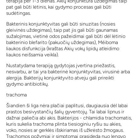
terapija per 1-3 dienas. Akių konjunktūra uždegimas taip
pat gali būti lėtinis, kai gydymo procesas gali būti
sudėtingas.
Bakterinis konjunktyvitas gali būti sinuzitas (nosies
gleivinės uždegimas), taip pat jis gali būti gaunamas
sužalojimas, vietinė odos pažeidimai gali būti dėl lėtinio
bakterinio blefarito (pakuočių uždegimas), Méiboma
liaukos disfunkcija (kraštas Akių vokų lipidų atleidimo
liaukos neišsamia veikla).
Nustatydama terapiją gydytojas įvertina priežastis,
nesvarbu, ar tai yra bakterinė konjunktyvitas, virusinė arba
alergija. Bakterijų konjunktyvito atveju gali prireikti
gydymo antibiotikų.
trachoma
Šiandien ši liga nėra plačiai paplitusi, daugiausia dėl labai
prastos besivystančių šalių gyventojų. Tai labai lipnus ir
dažnai paliečia abi akis. Bakterijos - chlamidia trachomatis,
kuris sukelia trachoma plinta tiesioginiu ryšiu su akies,
voko, nosies ar gerklės išskiriamas iš užkrėsto žmogaus.
Trachomos požymiai ir simptomai prasideda nuo lengvo