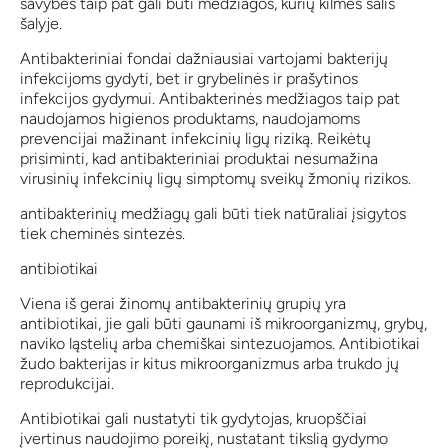
savybės taip pat gali būti medžiagos, kurių kilmės šalis
šalyje.
Antibakteriniai fondai dažniausiai vartojami bakterijų
infekcijoms gydyti, bet ir grybelinės ir prašytinos
infekcijos gydymui. Antibakterinės medžiagos taip pat
naudojamos higienos produktams, naudojamoms
prevencijai mažinant infekcinių ligų riziką. Reikėtų
prisiminti, kad antibakteriniai produktai nesumažina
virusinių infekcinių ligų simptomų sveikų žmonių rizikos.
antibakterinių medžiagų gali būti tiek natūraliai įsigytos
tiek cheminės sintezės.
antibiotikai
Viena iš gerai žinomų antibakterinių grupių yra
antibiotikai, jie gali būti gaunami iš mikroorganizmų, grybų,
naviko ląstelių arba chemiškai sintezuojamos. Antibiotikai
žudo bakterijas ir kitus mikroorganizmus arba trukdo jų
reprodukcijai.
Antibiotikai gali nustatyti tik gydytojas, kruopščiai
įvertinus naudojimo poreikį, nustatant tikslią gydymo