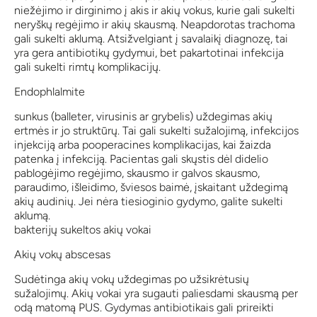
niežėjimo ir dirginimo į akis ir akių vokus, kurie gali sukelti
neryškų regėjimo ir akių skausmą. Neapdorotas trachoma
gali sukelti aklumą. Atsižvelgiant į savalaikį diagnozę, tai
yra gera antibiotikų gydymui, bet pakartotinai infekcija
gali sukelti rimtų komplikacijų.
Endophlalmite
sunkus (balleter, virusinis ar grybelis) uždegimas akių
ertmės ir jo struktūrų. Tai gali sukelti sužalojimą, infekcijos
injekciją arba pooperacines komplikacijas, kai žaizda
patenka į infekciją. Pacientas gali skųstis dėl didelio
pablogėjimo regėjimo, skausmo ir galvos skausmo,
paraudimo, išleidimo, šviesos baimė, įskaitant uždegimą
akių audinių. Jei nėra tiesioginio gydymo, galite sukelti
aklumą.
bakterijų sukeltos akių vokai
Akių vokų abscesas
Sudėtinga akių vokų uždegimas po užsikrėtusių
sužalojimų. Akių vokai yra sugauti paliesdami skausmą per
odą matomą PUS. Gydymas antibiotikais gali prireikti