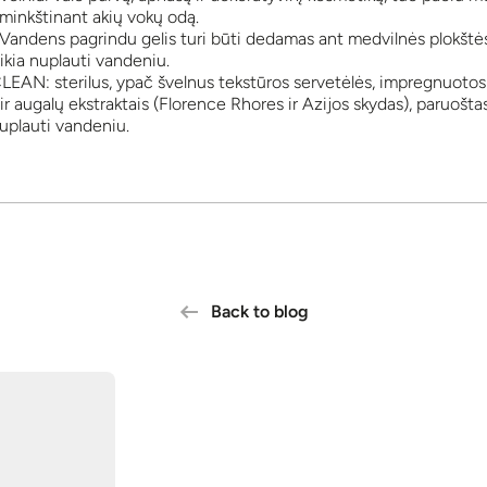
 minkštinant akių vokų odą.
Vandens pagrindu gelis turi būti dedamas ant medvilnės plokštės 
ikia nuplauti vandeniu.
AN: sterilus, ypač švelnus tekstūros servetėlės, impregnuoto
r augalų ekstraktais (Florence Rhores ir Azijos skydas), paruošta
nuplauti vandeniu.
Back to blog