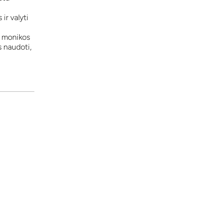
ir valyti
s monikos
s naudoti,