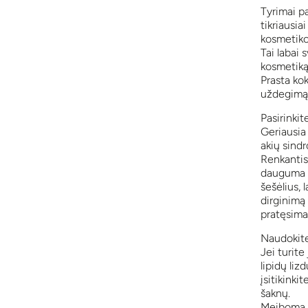
Tyrimai pa
tikriausia
kosmetiko
Tai labai 
kosmetiką
Prasta ko
uždegimą 
Pasirinkit
Geriausia
akių sindr
Renkantis 
dauguma to
šešėlius, l
dirginimą 
pratęsimas
Naudokite 
Jei turite
lipidų lizd
įsitikinki
šaknų.
Meiboma li