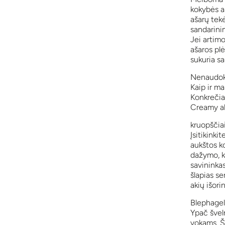
kokybės aš
ašarų tekė
sandarinim
Jei artimo
ašaros plė
sukuria s
Nenaudoki
Kaip ir ma
Konkrečiai
Creamy aki
kruopščiai
Įsitikinki
aukštos k
dažymo, kv
savininkas
šlapias se
akių išori
Blephagel 
Ypač šveln
vokams. Š