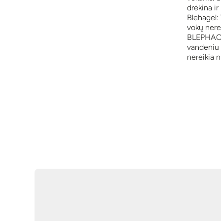
drėkina ir
Blehagel: 
vokų nere
BLEPHACLE
vandeniu i
nereikia 