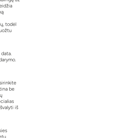
eidžia
ką
ų, todėl
ruožtu
 data.
idarymo.
sirinkite
tina be
kų
cialias
švalyti iš
kies
etu