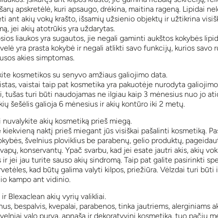
arų apskretėlė, kuri apsaugo, drėkina, maitina rageną. Lipidai nel
ti ant akių vokų krašto, išsamių užsienio objektų ir užtikrina visiš
ą, jei akių atotrūkis yra uždarytas.
sios liaukos yra sugautos, jie negali gaminti aukštos kokybės lipid
velė yra prasta kokybė ir negali atlikti savo funkcijų, kurios savo 
ausos akies simptomas.
te kosmetikos su senyvo amžiaus galiojimo data.
istas, vaistai taip pat kosmetika yra pakuotėje nurodyta galiojimo
, tušas turi būti naudojamas ne ilgiau kaip 3 mėnesius nuo jo at
ų šešėlis galioja 6 mėnesius ir akių kontūro iki 2 metų.
 nuvalykite akių kosmetiką prieš miegą.
te kiekvieną naktį prieš miegant jūs visiškai pašalinti kosmetiką. Pa
okybės, švelnius ploviklius be parabenų, gelio produktų, pageidau
apų, konservantų. Ypač svarbu, kad jei esate jautri akis, akių vo
 ir jei jau turite sauso akių sindromą. Taip pat galite pasirinkti spe
rvetėles, kad būtų galima valyti kilpos, priežiūra. Vėlzdai turi būti i
nio kampo ant vidinio.
ir Blexaclean akių vyrių valikliai.
us, bespalvis, kvepalai, parabenos, tinka jautriems, alerginiams a
velniai valo purvą, apnašą ir dekoratyvinį kosmetiką, tuo pačiu m