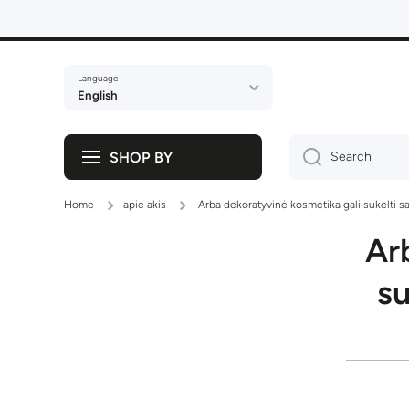
Skip to content
Language
English
SHOP BY
Search
Home
apie akis
Arba dekoratyvinė kosmetika gali sukelti 
Ar
su