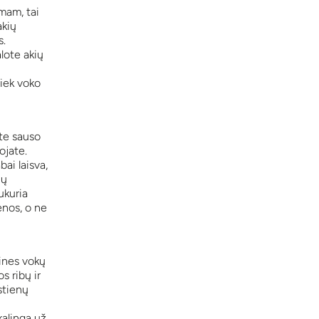
mam, tai
akių
s.
alote akių
iek voko
te sauso
ojate.
bai laisva,
ių
sukuria
enos, o ne
tines vokų
s ribų ir
stienų
kalingą už