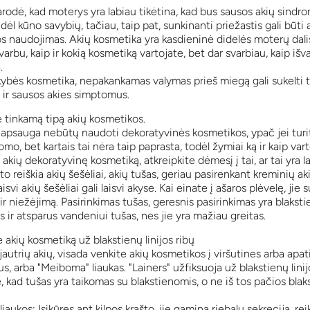
rodė, kad moterys yra labiau tikėtina, kad bus sausos akių sindro
i dėl kūno savybių, tačiau, taip pat, sunkinanti priežastis gali būti 
s naudojimas. Akių kosmetika yra kasdieninė didelės moterų dali
svarbu, kaip ir kokią kosmetiką vartojate, bet dar svarbiau, kaip išv
.
kybės kosmetika, nepakankamas valymas prieš miegą gali sukelti t
ir sausos akies simptomus.
e tinkamą tipą akių kosmetikos.
 apsauga nebūtų naudoti dekoratyvinės kosmetikos, ypač jei turi
omo, bet kartais tai nėra taip paprasta, todėl žymiai ką ir kaip vart
akių dekoratyvinę kosmetiką, atkreipkite dėmesį į tai, ar tai yra la
 reiškia akių šešėliai, akių tušas, geriau pasirenkant kreminių ak
aisvi akių šešėliai gali laisvi akyse. Kai einate į ašaros plėvelę, jie 
ir niežėjimą. Pasirinkimas tušas, geresnis pasirinkimas yra blaksti
 ir atsparus vandeniui tušas, nes jie yra mažiau greitas.
akių kosmetiką už blakstienų linijos ribų
 jautrių akių, visada venkite akių kosmetikos į viršutines arba apa
us, ​​arba "Meiboma" liaukas. "Lainers" užfiksuoja už blakstienų linijo
te, kad tušas yra taikomas su blakstienomis, o ne iš tos pačios blak
aukos: Įsikūręs ant kilpos krašto, jie gamina riebalų sekreciją, rei