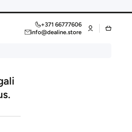
+371 66777606
Log
Cart
in
info@dealine.store
ali
us.