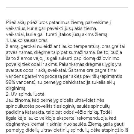
Prieš akių priežiūros patarimus žiemą, pažvelkime į
veiksnius, kurie gali paveikti jūsų akis žiemą.
veiksniai, kurie gali turėti įtakos jūsų akims žiemą:
1. Lauko sausas oras.
žiemą, gerokai nuleidžiant lauko temperatūrą, oras greitai
atvėsinamas, drėgmė taip pat sumažinama. Be to, pučia
šalto žiemos vėjo, jis gali sukurti papildomą džiovinimo
poveikį tiek odai ir akims. Pakankamas drėgmės lygis yra
svarbus odos ir akių sveikatai. Šaltame ore pagreitina
vandens garavimo procesą per akies paviršių (apimantis
99% vandens), su pernelyg dehidratacija sukelia akių
dirginimą.
2. UV spinduliuotė.
Jau žinoma, kad pernelyg didelis ultravioletinės
spinduliuotės poveikis tiesioginių saulės spindulių
padidina katarakta, taip pat odos vėžio riziką. Todėl
ilgalaikėje lauko veikloje ekspertai rekomenduoja, kad
deginantys kremai ir akiniai nuo saulės. Žiemą, galia gauti
pernelyg didelių ultravioletinių spindulių dėka atspindžio iš