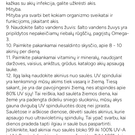
kažkas su akių infekcija, galite užkrėsti akis.
Mityba.
Mityba yra svarbi bet kokiam organizmo sveikatai ir
funkcijoms, įskaitant akis.
9. Naudokite šalto vandens žuvis: šalto vandens žuvys yra
pripildytos nepakeičiamų riebalų rūgščių, pagrįstų Omega-
3.
10. Paimkite pakankamai nesaldinto skysčio, apie 8 - 10
akinių per dieną.
11. Paimkite pakankamai vitaminų ir mineralų, naudojant
daržoves, vaisius, ankštus, grūdus. katalogo akių apsaugą
lauke.
12. Ilgą laiką naudokite akinius nuo saulės. UV spinduliai
yra kenksmingi mūsų akims tiek vasarą ir žiemą. Tiesą
sakant, jie yra dar pavojingesni žiemą, nes atspindės apie
80% UV sijų! Tai reiškia, kad saulėta žiemos diena, kai
žemė yra padengta dideliu sniego sluoksniu, mūsų akys
gauna dvigubą UV spinduliuotės dozę nei įprasta.
Saulėtose ir aiškiose dienose, dėvėti saulės akinius, kurie
apsaugo nuo ultravioletinių spindulių. Tai ypač svarbu, kai
dienos pradeda tapti ilgiau ir saulė bus paspartinti.
Įsitikinkite, kad akiniai nuo saulės bloko 99 iki 100% UV-A