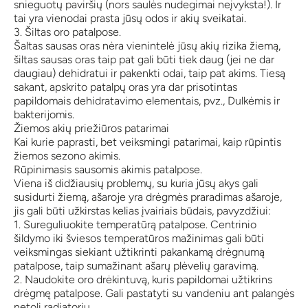
snieguotų paviršių (nors saulės nudegimai neįvyksta!). Ir
tai yra vienodai prasta jūsų odos ir akių sveikatai.
3. Šiltas oro patalpose.
Šaltas sausas oras nėra vienintelė jūsų akių rizika žiemą,
šiltas sausas oras taip pat gali būti tiek daug (jei ne dar
daugiau) dehidratui ir pakenkti odai, taip pat akims. Tiesą
sakant, apskrito patalpų oras yra dar prisotintas
papildomais dehidratavimo elementais, pvz., Dulkėmis ir
bakterijomis.
Žiemos akių priežiūros patarimai
Kai kurie paprasti, bet veiksmingi patarimai, kaip rūpintis
žiemos sezono akimis.
Rūpinimasis sausomis akimis patalpose.
Viena iš didžiausių problemų, su kuria jūsų akys gali
susidurti žiemą, ašaroje yra drėgmės praradimas ašaroje,
jis gali būti užkirstas kelias įvairiais būdais, pavyzdžiui:
1. Sureguliuokite temperatūrą patalpose. Centrinio
šildymo iki šviesos temperatūros mažinimas gali būti
veiksmingas siekiant užtikrinti pakankamą drėgnumą
patalpose, taip sumažinant ašarų plėvelių garavimą.
2. Naudokite oro drėkintuvą, kuris papildomai užtikrins
drėgmę patalpose. Gali pastatyti su vandeniu ant palangės
netoli radiatorių.