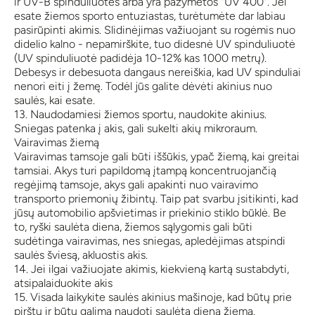
ir UV-B spinduliuotės arba yra pažymėtos "UV 400". Jei
esate žiemos sporto entuziastas, turėtumėte dar labiau
pasirūpinti akimis. Slidinėjimas važiuojant su rogėmis nuo
didelio kalno - nepamirškite, tuo didesnė UV spinduliuotė
(UV spinduliuotė padidėja 10-12% kas 1000 metrų).
Debesys ir debesuota dangaus nereiškia, kad UV spinduliai
nenori eiti į žemę. Todėl jūs galite dėvėti akinius nuo
saulės, kai esate.
13. Naudodamiesi žiemos sportu, naudokite akinius.
Sniegas patenka į akis, gali sukelti akių mikroraum.
Vairavimas žiemą
Vairavimas tamsoje gali būti iššūkis, ypač žiemą, kai greitai
tamsiai. Akys turi papildomą įtampą koncentruojančią
regėjimą tamsoje, akys gali apakinti nuo vairavimo
transporto priemonių žibintų. Taip pat svarbu įsitikinti, kad
jūsų automobilio apšvietimas ir priekinio stiklo būklė. Be
to, ryški saulėta diena, žiemos sąlygomis gali būti
sudėtinga vairavimas, nes sniegas, apledėjimas atspindi
saulės šviesą, akluostis akis.
14. Jei ilgai važiuojate akimis, kiekvieną kartą sustabdyti,
atsipalaiduokite akis
15. Visada laikykite saulės akinius mašinoje, kad būtų prie
pirštų ir būtų galima naudoti saulėtą dieną žiemą.