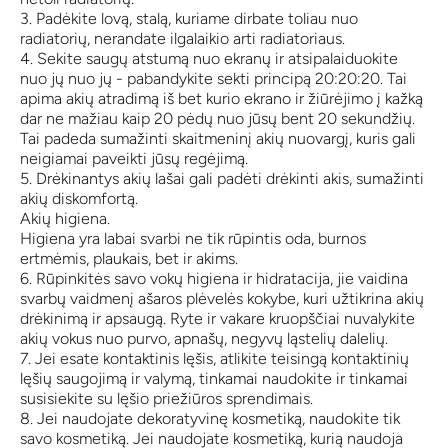
3. Padėkite lovą, stalą, kuriame dirbate toliau nuo
radiatorių, nerandate ilgalaikio arti radiatoriaus.
4. Sekite saugų atstumą nuo ekranų ir atsipalaiduokite
nuo jų nuo jų - pabandykite sekti principą 20:20:20. Tai
apima akių atradimą iš bet kurio ekrano ir žiūrėjimo į kažką
dar ne mažiau kaip 20 pėdų nuo jūsų bent 20 sekundžių.
Tai padeda sumažinti skaitmeninį akių nuovargį, kuris gali
neigiamai paveikti jūsų regėjimą.
5. Drėkinantys akių lašai gali padėti drėkinti akis, sumažinti
akių diskomfortą.
Akių higiena.
Higiena yra labai svarbi ne tik rūpintis oda, burnos
ertmėmis, plaukais, bet ir akims.
6. Rūpinkitės savo vokų higiena ir hidratacija, jie vaidina
svarbų vaidmenį ašaros plėvelės kokybe, kuri užtikrina akių
drėkinimą ir apsaugą. Ryte ir vakare kruopščiai nuvalykite
akių vokus nuo purvo, apnašų, negyvų ląstelių dalelių.
7. Jei esate kontaktinis lęšis, atlikite teisingą kontaktinių
lęšių saugojimą ir valymą, tinkamai naudokite ir tinkamai
susisiekite su lęšio priežiūros sprendimais.
8. Jei naudojate dekoratyvinę kosmetiką, naudokite tik
savo kosmetiką. Jei naudojate kosmetiką, kurią naudoja